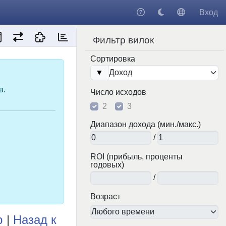
Вход
Фильтр вилок
Сортировка
▼
в.
Число исходов
2
3
Диапазон дохода (мин./макс.)
/
ROI (прибыль, проценты
годовых)
/
Возраст
р
|
Назад к