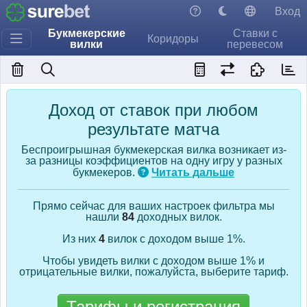
Вход
Букмекерские
Ставки с
Коридоры
вилки
перевесом
Доход от ставок при любом
результате матча
Беспроигрышная букмекерская вилка возникает из-
за разницы коэффициентов на одну игру у разных
букмекеров.
Читать дальше
Прямо сейчас для ваших настроек фильтра мы
нашли
84
доходных вилок.
Из них
4
вилок с доходом выше 1%.
Чтобы увидеть вилки с доходом выше 1% и
отрицательные вилки, пожалуйста, выберите тариф.
Тарифы и регистрация