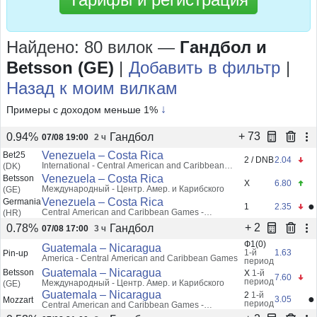
Найдено: 80 вилок
—
Гандбол и
Betsson (GE)
|
Добавить в фильтр
|
Назад к моим вилкам
↓
Примеры с доходом меньше 1%
+ 73
Гандбол
0.94%
07/08 19:00
2 ч
Venezuela – Costa Rica
Bet25
2 / DNB
2.04
International - Central American and Caribbean
(DK)
Games, Placement Ma
Venezuela – Costa Rica
Betsson
X
6.80
Международный - Центр. Амер. и Карибского
(GE)
Venezuela – Costa Rica
Germania
●
1
2.35
Central American and Caribbean Games -
(HR)
Placement
+ 2
Гандбол
0.78%
07/08 17:00
3 ч
Ф1(0)
Guatemala – Nicaragua
1-й
1.63
Pin-up
America - Central American and Caribbean Games
период
Guatemala – Nicaragua
Betsson
X
1-й
7.60
период
Международный - Центр. Амер. и Карибского
(GE)
Guatemala – Nicaragua
2
1-й
●
3.05
Mozzart
период
Central American and Caribbean Games -
Placement