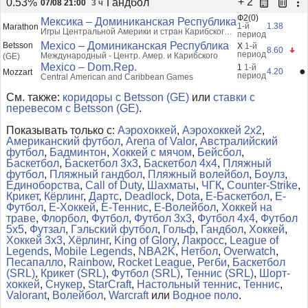
+ 2
Гандбол
0.53%
07/08 21:00
3 ч
Ф2(0)
Мексика – Доминиканская Республика
1-й
1.38
Marathon
Игры Центральной Америки и стран Карибского
период
бассейна. Мужчины. 2026. Доминиканская
Mexico – Доминиканская Республика
Betsson
X
1-й
Республика. Матч за 3-е место
8.60
период
Международный - Центр. Амер. и Карибского
(GE)
Mexico – Dom.Rep.
1
1-й
●
4.20
Mozzart
период
Central American and Caribbean Games
См. также:
коридоры с Betsson (GE)
или
ставки с
перевесом с Betsson (GE)
.
Показывать только с:
Аэрохоккей
,
Аэрохоккей 2x2
,
Американский футбол
,
Arena of Valor
,
Австралийский
футбол
,
Бадминтон
,
Хоккей с мячом
,
Бейсбол
,
Баскетбол
,
Баскетбол 3x3
,
Баскетбол 4x4
,
Пляжный
футбол
,
Пляжный гандбол
,
Пляжный волейбол
,
Боулз
,
Единоборства
,
Call of Duty
,
Шахматы
,
ЧГК
,
Counter-Strike
,
Крикет
,
Кёрлинг
,
Дартс
,
Deadlock
,
Dota
,
Е-Баскетбол
,
Е-
Футбол
,
Е-Хоккей
,
Е-Теннис
,
Е-Волейбол
,
Хоккей на
траве
,
Флорбол
,
Футбол
,
Футбол 3x3
,
Футбол 4x4
,
Футбол
5x5
,
Футзал
,
Гэльский футбол
,
Гольф
,
Гандбол
,
Хоккей
,
Хоккей 3x3
,
Хёрлинг
,
King of Glory
,
Лакросс
,
League of
Legends
,
Mobile Legends
,
NBA2K
,
Нетбол
,
Overwatch
,
Песапалло
,
Rainbow
,
Rocket League
,
Регби
,
Баскетбол
(SRL)
,
Крикет (SRL)
,
Футбол (SRL)
,
Теннис (SRL)
,
Шорт-
хоккей
,
Снукер
,
StarCraft
,
Настольный теннис
,
Теннис
,
Valorant
,
Волейбол
,
Warcraft
или
Водное поло
.