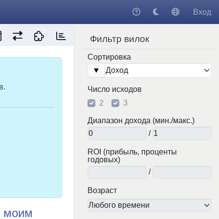
Вход
Фильтр вилок
Сортировка
▼
в.
Число исходов
2
3
Диапазон дохода (мин./макс.)
/
ROI (прибыль, проценты
годовых)
/
Возраст
к моим