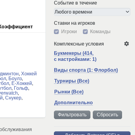
Событие в течение
Ставки на игроков
Коэффициент
Игроки
Команды
Комплексные условия
Букмекеры (414,
с настройками: 1)
Виды спорта (1: Флорбол)
дминтон
,
Хоккей
бол
,
Боулз
,
Турниры (Все)
тбол
,
Е-Хоккей
,
утбол
,
Гольф
,
Рынки (Все)
erwatch
,
ей
,
Снукер
,
Дополнительно
Сбросить
 обслуживания