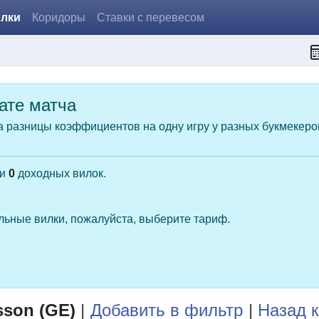
илки
Коридоры
Ставки с перевесом
ате матча
а разницы коэффициентов на одну игру у разных букмекеро
ли
0
доходных вилок.
льные вилки, пожалуйста, выберите тариф.
sson (GE)
|
Добавить в фильтр
|
Назад 