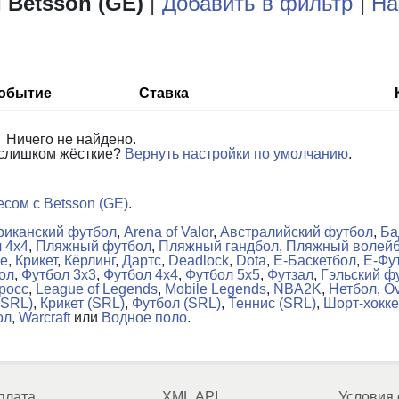
и Betsson (GE)
|
Добавить в фильтр
|
На
обытие
Ставка
Ничего не найдено.
 слишком жёсткие?
Вернуть настройки по умолчанию
.
есом с Betsson (GE)
.
иканский футбол
,
Arena of Valor
,
Австралийский футбол
,
Ба
 4x4
,
Пляжный футбол
,
Пляжный гандбол
,
Пляжный волей
ke
,
Крикет
,
Кёрлинг
,
Дартс
,
Deadlock
,
Dota
,
Е-Баскетбол
,
Е-Фу
ол
,
Футбол 3x3
,
Футбол 4x4
,
Футбол 5x5
,
Футзал
,
Гэльский ф
росс
,
League of Legends
,
Mobile Legends
,
NBA2K
,
Нетбол
,
Ov
(SRL)
,
Крикет (SRL)
,
Футбол (SRL)
,
Теннис (SRL)
,
Шорт-хокк
ол
,
Warcraft
или
Водное поло
.
плата
XML API
Условия