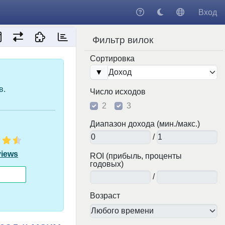
Вход
Фильтр вилок
Сортировка
▼
в.
Число исходов
2
3
Диапазон дохода (мин./макс.)
/
views
ROI (прибыль, проценты
годовых)
/
Возраст