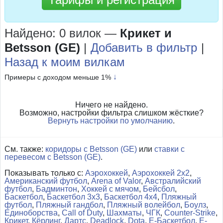
Найдено: 0 вилок
—
Крикет и
Betsson (GE)
|
Добавить в фильтр
|
Назад к моим вилкам
↓
Примеры с доходом меньше 1%
Ничего не найдено.
Возможно, настройки фильтра слишком жёсткие?
Вернуть настройки по умолчанию
.
См. также:
коридоры с Betsson (GE)
или
ставки с
перевесом с Betsson (GE)
.
Показывать только с:
Аэрохоккей
,
Аэрохоккей 2x2
,
Американский футбол
,
Arena of Valor
,
Австралийский
футбол
,
Бадминтон
,
Хоккей с мячом
,
Бейсбол
,
Баскетбол
,
Баскетбол 3x3
,
Баскетбол 4x4
,
Пляжный
футбол
,
Пляжный гандбол
,
Пляжный волейбол
,
Боулз
,
Единоборства
,
Call of Duty
,
Шахматы
,
ЧГК
,
Counter-Strike
,
Крикет
,
Кёрлинг
,
Дартс
,
Deadlock
,
Dota
,
Е-Баскетбол
,
Е-