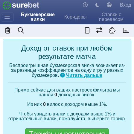
Вход
Букмекерские
Ставки с
Коридоры
вилки
перевесом
Доход от ставок при любом
результате матча
Беспроигрышная букмекерская вилка возникает из-
за разницы коэффициентов на одну игру у разных
букмекеров.
Читать дальше
Прямо сейчас для ваших настроек фильтра мы
нашли
0
доходных вилок.
Из них
0
вилок с доходом выше 1%.
Чтобы увидеть вилки с доходом выше 1% и
отрицательные вилки, пожалуйста, выберите тариф.
Тарифы и регистрация