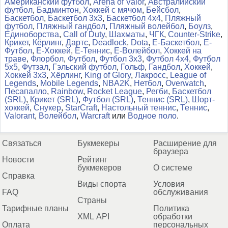
Американский футбол
,
Arena of Valor
,
Австралийский
футбол
,
Бадминтон
,
Хоккей с мячом
,
Бейсбол
,
Баскетбол
,
Баскетбол 3x3
,
Баскетбол 4x4
,
Пляжный
футбол
,
Пляжный гандбол
,
Пляжный волейбол
,
Боулз
,
Единоборства
,
Call of Duty
,
Шахматы
,
ЧГК
,
Counter-Strike
,
Крикет
,
Кёрлинг
,
Дартс
,
Deadlock
,
Dota
,
Е-Баскетбол
,
Е-
Футбол
,
Е-Хоккей
,
Е-Теннис
,
Е-Волейбол
,
Хоккей на
траве
,
Флорбол
,
Футбол
,
Футбол 3x3
,
Футбол 4x4
,
Футбол
5x5
,
Футзал
,
Гэльский футбол
,
Гольф
,
Гандбол
,
Хоккей
,
Хоккей 3x3
,
Хёрлинг
,
King of Glory
,
Лакросс
,
League of
Legends
,
Mobile Legends
,
NBA2K
,
Нетбол
,
Overwatch
,
Песапалло
,
Rainbow
,
Rocket League
,
Регби
,
Баскетбол
(SRL)
,
Крикет (SRL)
,
Футбол (SRL)
,
Теннис (SRL)
,
Шорт-
хоккей
,
Снукер
,
StarCraft
,
Настольный теннис
,
Теннис
,
Valorant
,
Волейбол
,
Warcraft
или
Водное поло
.
Связаться
Букмекеры
Расширение для
браузера
Новости
Рейтинг
букмекеров
О системе
Справка
Виды спорта
Условия
FAQ
обслуживания
Страны
Тарифные планы
Политика
XML API
обработки
Оплата
персональных