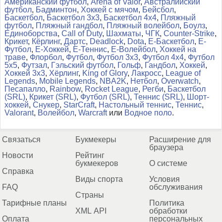
Американский футбол
,
Arena of Valor
,
Австралийский
футбол
,
Бадминтон
,
Хоккей с мячом
,
Бейсбол
,
Баскетбол
,
Баскетбол 3x3
,
Баскетбол 4x4
,
Пляжный
футбол
,
Пляжный гандбол
,
Пляжный волейбол
,
Боулз
,
Единоборства
,
Call of Duty
,
Шахматы
,
ЧГК
,
Counter-Strike
,
Крикет
,
Кёрлинг
,
Дартс
,
Deadlock
,
Dota
,
Е-Баскетбол
,
Е-
Футбол
,
Е-Хоккей
,
Е-Теннис
,
Е-Волейбол
,
Хоккей на
траве
,
Флорбол
,
Футбол
,
Футбол 3x3
,
Футбол 4x4
,
Футбол
5x5
,
Футзал
,
Гэльский футбол
,
Гольф
,
Гандбол
,
Хоккей
,
Хоккей 3x3
,
Хёрлинг
,
King of Glory
,
Лакросс
,
League of
Legends
,
Mobile Legends
,
NBA2K
,
Нетбол
,
Overwatch
,
Песапалло
,
Rainbow
,
Rocket League
,
Регби
,
Баскетбол
(SRL)
,
Крикет (SRL)
,
Футбол (SRL)
,
Теннис (SRL)
,
Шорт-
хоккей
,
Снукер
,
StarCraft
,
Настольный теннис
,
Теннис
,
Valorant
,
Волейбол
,
Warcraft
или
Водное поло
.
Связаться
Букмекеры
Расширение для
браузера
Новости
Рейтинг
букмекеров
О системе
Справка
Виды спорта
Условия
FAQ
обслуживания
Страны
Тарифные планы
Политика
XML API
обработки
Оплата
персональных