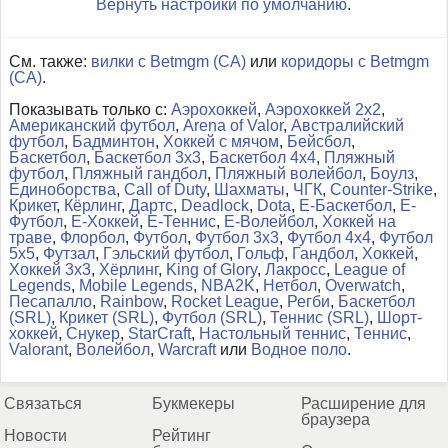
Вернуть настройки по умолчанию
.
См. также:
вилки с Betmgm (CA)
или
коридоры с Betmgm
(CA)
.
Показывать только с:
Аэрохоккей
,
Аэрохоккей 2x2
,
Американский футбол
,
Arena of Valor
,
Австралийский
футбол
,
Бадминтон
,
Хоккей с мячом
,
Бейсбол
,
Баскетбол
,
Баскетбол 3x3
,
Баскетбол 4x4
,
Пляжный
футбол
,
Пляжный гандбол
,
Пляжный волейбол
,
Боулз
,
Единоборства
,
Call of Duty
,
Шахматы
,
ЧГК
,
Counter-Strike
,
Крикет
,
Кёрлинг
,
Дартс
,
Deadlock
,
Dota
,
Е-Баскетбол
,
Е-
Футбол
,
Е-Хоккей
,
Е-Теннис
,
Е-Волейбол
,
Хоккей на
траве
,
Флорбол
,
Футбол
,
Футбол 3x3
,
Футбол 4x4
,
Футбол
5x5
,
Футзал
,
Гэльский футбол
,
Гольф
,
Гандбол
,
Хоккей
,
Хоккей 3x3
,
Хёрлинг
,
King of Glory
,
Лакросс
,
League of
Legends
,
Mobile Legends
,
NBA2K
,
Нетбол
,
Overwatch
,
Песапалло
,
Rainbow
,
Rocket League
,
Регби
,
Баскетбол
(SRL)
,
Крикет (SRL)
,
Футбол (SRL)
,
Теннис (SRL)
,
Шорт-
хоккей
,
Снукер
,
StarCraft
,
Настольный теннис
,
Теннис
,
Valorant
,
Волейбол
,
Warcraft
или
Водное поло
.
Связаться
Букмекеры
Расширение для
браузера
Новости
Рейтинг