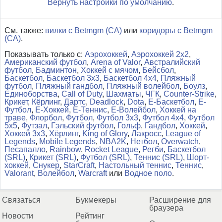
Вернуть настройки по умолчанию
.
См. также:
вилки с Betmgm (CA)
или
коридоры с Betmgm
(CA)
.
Показывать только с:
Аэрохоккей
,
Аэрохоккей 2x2
,
Американский футбол
,
Arena of Valor
,
Австралийский
футбол
,
Бадминтон
,
Хоккей с мячом
,
Бейсбол
,
Баскетбол
,
Баскетбол 3x3
,
Баскетбол 4x4
,
Пляжный
футбол
,
Пляжный гандбол
,
Пляжный волейбол
,
Боулз
,
Единоборства
,
Call of Duty
,
Шахматы
,
ЧГК
,
Counter-Strike
,
Крикет
,
Кёрлинг
,
Дартс
,
Deadlock
,
Dota
,
Е-Баскетбол
,
Е-
Футбол
,
Е-Хоккей
,
Е-Теннис
,
Е-Волейбол
,
Хоккей на
траве
,
Флорбол
,
Футбол
,
Футбол 3x3
,
Футбол 4x4
,
Футбол
5x5
,
Футзал
,
Гэльский футбол
,
Гольф
,
Гандбол
,
Хоккей
,
Хоккей 3x3
,
Хёрлинг
,
King of Glory
,
Лакросс
,
League of
Legends
,
Mobile Legends
,
NBA2K
,
Нетбол
,
Overwatch
,
Песапалло
,
Rainbow
,
Rocket League
,
Регби
,
Баскетбол
(SRL)
,
Крикет (SRL)
,
Футбол (SRL)
,
Теннис (SRL)
,
Шорт-
хоккей
,
Снукер
,
StarCraft
,
Настольный теннис
,
Теннис
,
Valorant
,
Волейбол
,
Warcraft
или
Водное поло
.
Связаться
Букмекеры
Расширение для
браузера
Новости
Рейтинг