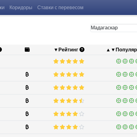
ки
Коридоры
Ставки с перевесом
Мадагаскар
▼Рейтинг
▲▼Популяр