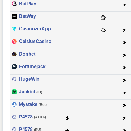
BetPlay
BetWay
CasinozerApp
CelsiusCasino
Donbet
Fortunejack
HugeWin
Jackbit
(IO)
Mystake
(Bet)
P4578
(Asian)
P4578
(EU)