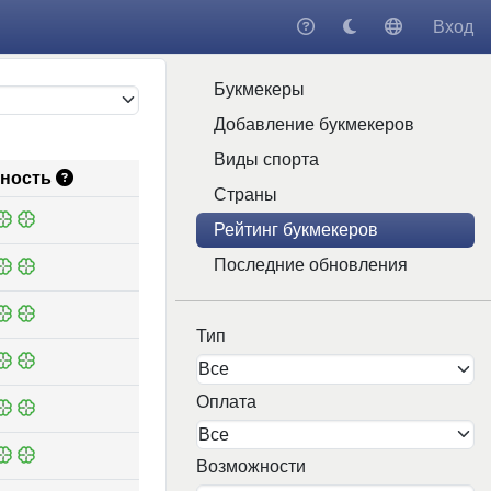
Вход
Букмекеры
Добавление букмекеров
Виды спорта
ность
Страны
Рейтинг букмекеров
Последние обновления
Тип
Все
Оплата
Все
Возможности