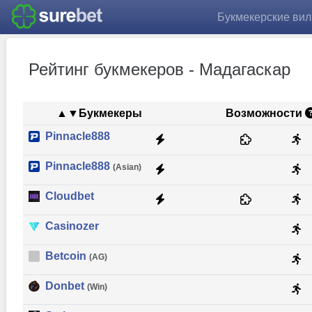
Букмекерские вил
Рейтинг букмекеров - Мадагаскар
▲▼Букмекеры
Возможности
Pinnacle888
Pinnacle888
(Asian)
Cloudbet
Casinozer
Betcoin
(AG)
Donbet
(Win)