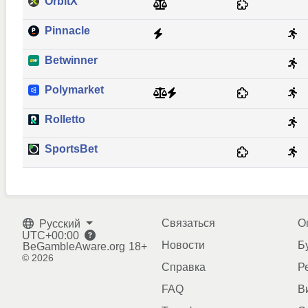
OrbitX
Pinnacle
Betwinner
Polymarket
Rolletto
SportsBet
Связаться
О
Русский
UTC+00:00
Новости
Б
BeGambleAware.org
18+
© 2026
Справка
Р
FAQ
В