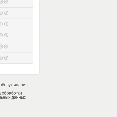
 обслуживания
 обработки
льных данных