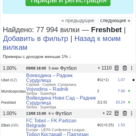
« предыдущие
следующие »
Найдено: 77 994 вилки
—
Freshbet
|
Добавить в фильтр
|
Назад к моим
вилкам
только что
↓
Примеры с доходом меньше 1%
+ 1110
Футбол
1.00%
09/08 18:00
5 мин
Воеводина – Радник
●
Сурдулица
Ф1(+1)
1.07
Ubet
(KZ)
Сербия - Сербия. Суперлига
Vojvodina – Radnik
2
7.00
Mundoapostas
Serbia - Superliga
Войводина Нови Сад – Радник
Сурдулица
2(1:0)
20.24
Freshbet
Serbia - Superliga
+ 22
Футбол
1.00%
13/08 15:00
6 ч
FC Tobol – FK Partizan
Belgrade
Ф2(+0.25)
1.53
Efbet
(GR)
Europe - UEFA Conference League
Qualification
Тобол Костанай – Партизан