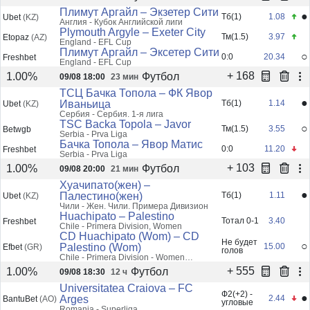
Плимут Аргайл – Экзетер Сити
●
Тб(1)
1.08
Ubet
(KZ)
Англия - Кубок Английской лиги
Plymouth Argyle – Exeter City
Тм(1.5)
3.97
Etopaz
(AZ)
England - EFL Cup
Плимут Аргайл – Эксетер Сити
○
0:0
20.34
Freshbet
England - EFL Cup
+ 168
Футбол
1.00%
09/08 18:00
23 мин
ТСЦ Бачка Топола – ФК Явор
●
Иваньица
Тб(1)
1.14
Ubet
(KZ)
Сербия - Сербия. 1-я лига
TSC Backa Topola – Javor
○
Тм(1.5)
3.55
Betwgb
Serbia - Prva Liga
Бaчкa Toпoлa – Явор Матис
0:0
11.20
Freshbet
Serbia - Prva Liga
+ 103
Футбол
1.00%
09/08 20:00
21 мин
Хуачипато(жен) –
●
Палестино(жен)
Тб(1)
1.11
Ubet
(KZ)
Чили - Жен. Чили. Примера Дивизион
Huachipato – Palestino
Тотал 0-1
3.40
Freshbet
Chile - Primera Division, Women
CD Huachipato (Wom) – CD
Не будет
○
Palestino (Wom)
15.00
Efbet
(GR)
голов
Chile - Primera Division - Women
(ADJ98280)
+ 555
Футбол
1.00%
09/08 18:30
12 ч
Universitatea Craiova – FC
Ф2(+2) -
●
Arges
2.44
BantuBet
(AO)
угловые
Romania - Superliga