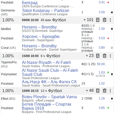
Белград
X
3.41
Freshbet
UEFA Europa Conference League -
Qualification
Tobol Kostanay – Partizan
Germania
●
1
3.50
Qualification Conference League
(HR)
+ 101
Футбол
1.00%
09/08 16:00
45 мин
Ф2(0)
1-й
Horsens – Brondby
●
период
-
1.50
MelBet
[162073]
Denmark. Superliga
угловые
X
1-й
Хорсенс – Брондбю
период
-
5.53
Freshbet
Denmark - Superligaen
угловые
1
1-й
Horsens – Brondby
○
период
-
3.80
Coral
(UK)
Football Denmark - Danish Superligaen
угловые
+ 23
Футбол
1.00%
15/08 18:00
6 ч
Al-Nassr Riyadh – Al Fateh
TippmixPro
Ф2(−1.25)
50.00
Saudi Arabia - Profesional League
(HU)
2026/2027
Al Nassr Saudi Club – Al Fateh
1.03
●
Saudi Club
Ф1(+1.5)
Polymarket
12.93 $
Saudi Professional League
Аль-Наср ФК – Аль Фатех СК
1X
1.02
Freshbet
Saudi Arabia - Saudi Professional League
+ 48
Футбол
1.00%
10/08 18:15
12 ч
Botev Plovdiv – Spartak Varna
●
1 / DNB
1.26
Efbet
(BG)
Bulgaria - еfbet League
Ботев Пловдив – Спартак
Варна 1918
X
3.85
Freshbet
Bulgaria - First Professional League