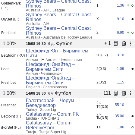
Sydney Bears – Central Coast
GoldenPark
○
Rhinos
1
1.36
(ES)
Australia - AIHL League
Sydney Bears – Central Coast
●
Rhinos
X
9.10
OlyBet
(LT)
Australia - AIHL
Sydney Bears – Central Coast
○
Rhinos
2
6.90
Freshbet
Australia - Australian Ice Hockey League
+ 1
Футбол
1.00%
15/08 16:30
6 д.
Шеффилд Юн – Бирмингем
Сити
Ф1(−2)
13.10
BetBoom
(RU)
Англия - 🏴󠁧󠁢󠁥󠁮󠁧󠁿 Англия. Чемпионшип
Шеффилд Юнайтед –
●
Бирмингем Сити
2(0:3)
1.09
Leon
Англия - Чемпионшип
Шеффилд Юнайтед –
Бирмингем Сити
2(0:2)
1.15
Freshbet
England - Championship
+ 111
Футбол
1.00%
14/08 18:30
6 ч
Галатасарай – Чорум
2 и
Беледиеспор
55.10
Freshbet
Тб(3.5)
Turkey - Super Lig
Galatasaray – Corum FK
2 и
●
35.00
Betpoint
(IT)
Тм(3.5)
turchia - TURCHIA 1
Galatasaray – Corum
○
Belediyespor
1X
1.06
iForBet
(PL)
Turcja - Turcja Super Lig