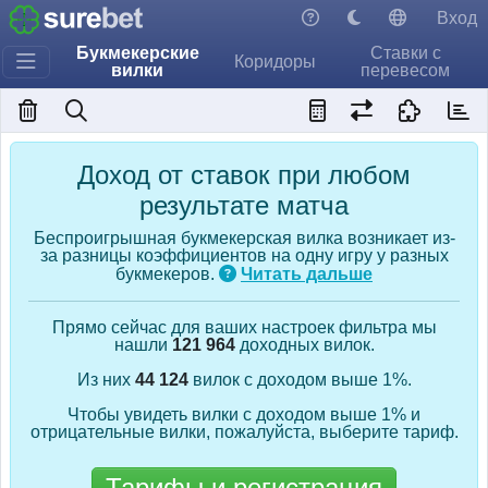
Вход
Букмекерские
Ставки с
Коридоры
вилки
перевесом
Доход от ставок при любом
результате матча
Беспроигрышная букмекерская вилка возникает из-
за разницы коэффициентов на одну игру у разных
букмекеров.
Читать дальше
Прямо сейчас для ваших настроек фильтра мы
нашли
121 964
доходных вилок.
Из них
44 124
вилок с доходом выше 1%.
Чтобы увидеть вилки с доходом выше 1% и
отрицательные вилки, пожалуйста, выберите тариф.
Тарифы и регистрация