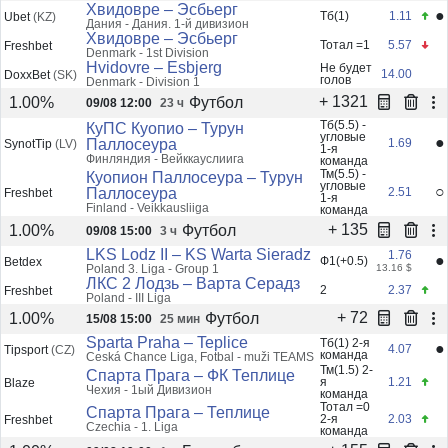
Хвидовре – Эсбьерг
●
Тб(1)
1.11
Ubet
(KZ)
Дания - Дания. 1-й дивизион
Хвидовре – Эсбьерг
Тотал =1
5.57
Freshbet
Denmark - 1st Division
Hvidovre – Esbjerg
Не будет
14.00
DoxxBet
(SK)
голов
Denmark - Division 1
+ 1321
Футбол
1.00%
09/08 12:00
23 ч
Тб(5.5) -
КуПС Куопио – Турун
угловые
●
Паллосеура
1.69
SynotTip
(LV)
1-я
Финляндия - Вейккауслиига
команда
Тм(5.5) -
Куопион Паллосеура – Турун
угловые
○
Паллосеура
2.51
Freshbet
1-я
Finland - Veikkausliiga
команда
+ 135
Футбол
1.00%
09/08 15:00
3 ч
LKS Lodz II – KS Warta Sieradz
1.76
●
Ф1(+0.5)
Betdex
Poland 3. Liga - Group 1
13.16 $
ЛКС 2 Лодзь – Варта Серадз
2
2.37
Freshbet
Poland - III Liga
+ 72
Футбол
1.00%
15/08 15:00
25 мин
Sparta Praha – Teplice
Тб(1)
2-я
●
4.07
Tipsport
(CZ)
команда
Česká Chance Liga, Fotbal - muži TEAMS
Тм(1.5)
2-
Спарта Прага – ФК Теплице
я
1.21
Blaze
Чехия - 1ый Дивизион
команда
Тотал =0
Спарта Прага – Теплице
2-я
2.03
Freshbet
Czechia - 1. Liga
команда