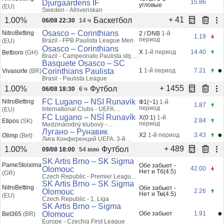
Djurgaardens IF
15.86
угловые
(EU)
Sweden - Allsvenskan
+ 41
Баскетбол
1.00%
06/08 22:30
14 ч
Osasco – Corinthians
NitroBetting
2 / DNB
1-й
1.19
период
Brazil - FPB Paulista League Men
(EU)
Osasco – Corinthians
X
1-й период
14.40
Betboro
(GH)
Brazil - Campeonato Paulista stq pr
cu
Basquete Osasco – SC
●
Corinthians Paulista
1
1-й период
7.21
Vivasorte
(BR)
Brasil - Paulista League
+ 1455
Футбол
1.00%
06/08 18:30
6 ч
FC Lugano – NSI Runavik
NitroBetting
Ф1(−1)
1-й
1.87
период
International Clubs - UEFA
(EU)
Conference League Qualification
FC Lugano – NSÍ Runavík
X(0:1)
1-й
2.84
Etipos
(SK)
период
Medzinárodný klubový -
Konferenčná liga UEFA
Лугано – Рунавик
●
X2
1-й период
3.43
Olimp
(Bet)
Лига Конференций UEFA. 3-й
квалификационный раунд.
+ 489
Футбол
1.00%
09/08 18:00
54 мин
Первые матчи
SK Artis Brno – SK Sigma
PameStoixima
Обе забьют -
Olomouc
42.00
Нет и Тб(4.5)
(GR)
Czech Republic - Premier League -
YYUZJR
SK Artis Brno – SK Sigma
NitroBetting
Обе забьют -
Olomouc
2.26
Нет и Тм(4.5)
(EU)
Czech Republic - 1. Liga
SK Artis Brno – Sigma
●
Olomouc
Обе забьют
1.91
Bet365
(BR)
Europe - Czechia First League