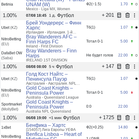
○
UNAM (W)
Ф2(−1.5)
1.70
Betinia
Mexico - Liga MX, Women
+ 201
Футбол
1.00%
07/08 18:45
1 д.
Брей Уондерерс – Финн
●
Харпс
Тб(1)
1.07
Ubet
(KZ)
Ирландия - Ирландия. 1-й
дивизион
Bray Wanderers AFC –
NitroBetting
Finn Harps FC
Тотал 0-1
5.00
(EU)
Ireland - First Division
Bray Wanderers – Finn
DafaBet OW
○
Harps
Не будет голов
22.00
(Saba)
IRELAND 1ST DIVISION
+ 147
Футбол
1.00%
08/08 08:00
5 ч
Голд Кост Найтс –
●
Пенинсула Пауэр
Тб(1)
1.07
Ubet
(KZ)
Австралия - Австралия. NPL
Квинсленда
Gold Coast Knights –
NitroBetting
Peninsula Power
Тотал 0-1
5.00
(EU)
Australia - Queensland League
Gold Coast Knights –
Sportmarket
Peninsula Power
0:0
22.00
(MollyBet)
Australia NPL Queensland
+ 1725
Футбол
1.00%
06/08 19:00
<1 мин
Бенфика – Хартс
●
Ф2(+0.25)
14.80
1xBet
[154057]
Лига Европы УЕФА
Benfica Lisboa – Heart of
NitroBetting
1 / DNB
1.03