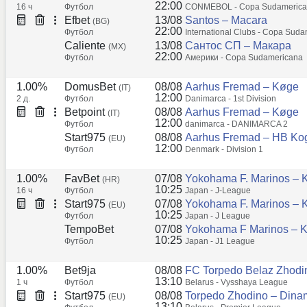
22:00
16 ч
Футбол
CONMEBOL - Copa Sudameric
Efbet
13/08
Santos – Macara
(BG)
22:00
Футбол
International Clubs - Copa Sud
Caliente
13/08
Сантос СП – Макара
(MX)
22:00
Футбол
Америки - Copa Sudamericana
1.00%
DomusBet
08/08
Aarhus Fremad – Køge
(IT)
12:00
2 д.
Футбол
Danimarca - 1st Division
Betpoint
08/08
Aarhus Fremad – Køge
(IT)
12:00
Футбол
danimarca - DANIMARCA 2
Start975
08/08
Aarhus Fremad – HB Ko
(EU)
12:00
Футбол
Denmark - Division 1
1.00%
FavBet
07/08
Yokohama F. Marinos – K
(HR)
10:25
16 ч
Футбол
Japan - J-League
Start975
07/08
Yokohama F. Marinos – K
(EU)
10:25
Футбол
Japan - J League
TempoBet
07/08
Yokohama F Marinos – K
10:25
Футбол
Japan - J1 League
1.00%
Bet9ja
08/08
FC Torpedo Belaz Zhodi
13:10
1 ч
Футбол
Belarus - Vysshaya League
Start975
08/08
Torpedo Zhodino – Dina
(EU)
13:10