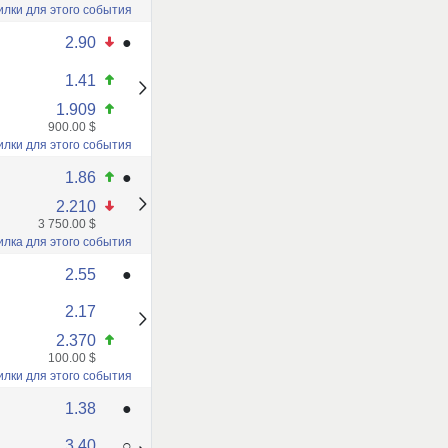
илки для этого события
2.90
●
1.41
1.909
900.00 $
илки для этого события
1.86
●
2.210
3 750.00 $
илка для этого события
2.55
●
2.17
2.370
100.00 $
илки для этого события
1.38
●
3.40
○