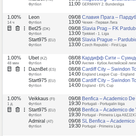
11:00
Футбол
GERMANY 2. Bundesliga
1.00%
Leon
09/08
Славия Прага – Парду
13:00
14 ч
Футбол
Чехия - Первая Лига
Bet25
09/08
Slavia Prag – FK Pardub
(DK)
13:00
Футбол
Tjekkiet - 1. Liga
Start975
09/08
Slavia Prague – Pardubi
(EU)
13:00
Футбол
Czech Republic - First Liga
1.00%
Ubet
08/08
Кардифф Сити – Суинд
(KZ)
14:00
48 мин
Футбол
Англия - Кубок Английской лиги
DaznBet
08/08
Cardiff City – Swindon 
(ES)
14:00
Футбол
England League Cup - England
Start975
08/08
Cardiff City – Swindon 
(EU)
14:00
Футбол
England - EFL Cup
1.00%
Veikkaus
09/08
Benfica – Academico De
(FI)
19:30
1 д.
Футбол
Portugali - Portugalin liiga
Start975
09/08
Benfica – Academico de
(EU)
19:30
Футбол
Portugal - Primeira Liga A9ZJ2
Admiral
09/08
SL Benfica – Academico
(AT)
19:30
Футбол
Portugal - Primeira Liga