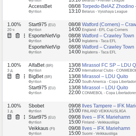
Футбол
Belarus - Premier League
AccessBet
08/08
Torpedo-BelAZ Zhodino 
13:10
Футбол
Belarus - Vysshaya League
1.00%
Start975
08/08
Watford (Corners) – Cra
(EU)
14:00
20 ч
Футбол
England - EFL Cup Corners
EsporteNetVip
08/08
Watford – Crawley Town
14:00
Футбол
Inglaterra - Taca EFL
EsporteNetVip
08/08
Watford – Crawley Town
14:00
Футбол
Inglaterra - Taca EFL
1.00%
AlfaBet
13/08
Mirassol FC SP – LDU Q
(BR)
22:00
3 д.
Футбол
International Clubs - CONMEBOL
BigBet
13/08
Mirassol – LDU Quito
(BR)
22:00
Футбол
South America - Copa Libertado
Start975
13/08
Mirassol – LDU Quito
(EU)
22:00
Футбол
CONMEBOL - Copa Libertadore
1.00%
Sbobet
09/08
Ilves Tampere – IFK Ma
15:00
1 д.
Футбол
FINLAND VEIKKAUSLIIGA
Start975
09/08
Ilves – IFK Mariehamn
(EU)
15:00
Футбол
Finland - Veikkausliiga
Veikkaus
09/08
Ilves – IFK Mariehamn
(FI)
15:00
Футбол
Suomi - Veikkausliiga