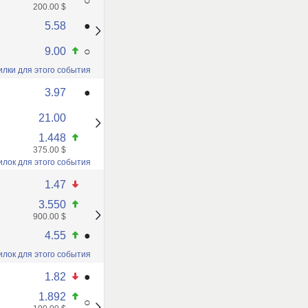
○
200.00 $
5.58
●
9.00
○
илки для этого события
3.97
●
21.00
1.448
375.00 $
илок для этого события
1.47
3.550
900.00 $
4.55
●
илок для этого события
1.82
●
1.892
○