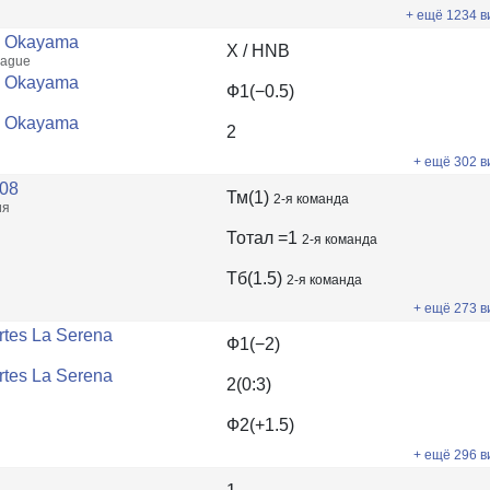
+ ещё 1234 в
o Okayama
X / HNB
eague
o Okayama
Ф1(−0.5)
o Okayama
2
+ ещё 302 в
 08
Тм(1)
2-я команда
ия
Тотал =1
2-я команда
Тб(1.5)
2-я команда
+ ещё 273 в
tes La Serena
Ф1(−2)
tes La Serena
2(0:3)
Ф2(+1.5)
+ ещё 296 в