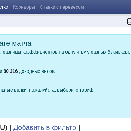
илки
Коридоры
Ставки с перевесом
ате матча
а разницы коэффициентов на одну игру у разных букмекеро
ли
80 316
доходных вилок.
льные вилки, пожалуйста, выберите тариф.
EU)
|
Добавить в фильтр
|