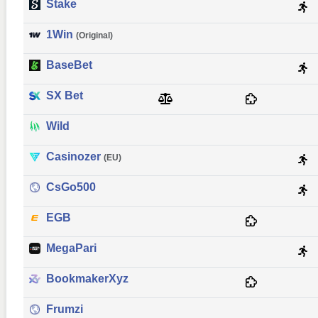
Stake
1Win
(Original)
BaseBet
SX Bet
Wild
Casinozer
(EU)
CsGo500
EGB
MegaPari
BookmakerXyz
Frumzi