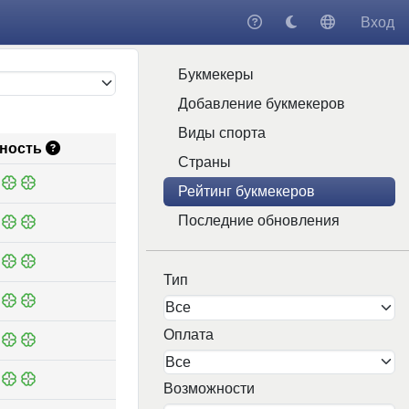
Вход
Букмекеры
Добавление букмекеров
Виды спорта
ность
Страны
Рейтинг букмекеров
Последние обновления
Тип
Все
Оплата
Все
Возможности