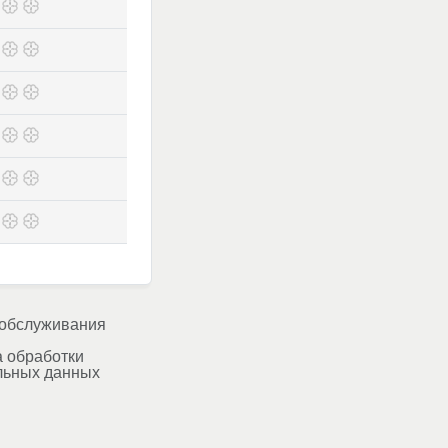
 обслуживания
 обработки
льных данных