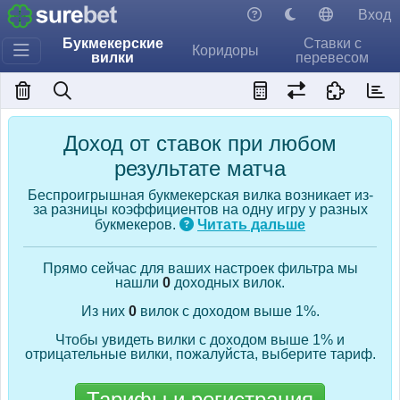
Вход
Букмекерские
Ставки с
Коридоры
вилки
перевесом
Доход от ставок при любом
результате матча
Беспроигрышная букмекерская вилка возникает из-
за разницы коэффициентов на одну игру у разных
букмекеров.
Читать дальше
Прямо сейчас для ваших настроек фильтра мы
нашли
0
доходных вилок.
Из них
0
вилок с доходом выше 1%.
Чтобы увидеть вилки с доходом выше 1% и
отрицательные вилки, пожалуйста, выберите тариф.
Тарифы и регистрация