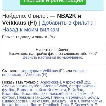
Найдено: 0 вилок
—
NBA2K и
Veikkaus (FI)
|
Добавить в фильтр
|
Назад к моим вилкам
↓
Примеры с доходом меньше 1%
Ничего не найдено.
Возможно, настройки фильтра слишком жёсткие?
Вернуть настройки по умолчанию
.
См. также:
коридоры с Veikkaus (FI)
или
ставки с
перевесом с Veikkaus (FI)
.
Показывать только с:
Аэрохоккей
,
Аэрохоккей 2x2
,
Американский футбол
,
Arena of Valor
,
Австралийский
футбол
,
Бадминтон
,
Хоккей с мячом
,
Бейсбол
,
Баскетбол
,
Баскетбол 3x3
,
Баскетбол 4x4
,
Пляжный
футбол
,
Пляжный гандбол
,
Пляжный волейбол
,
Боулз
,
Единоборства
,
Call of Duty
,
Шахматы
,
ЧГК
,
Counter-Strike
,
Крикет
,
Кёрлинг
,
Дартс
,
Deadlock
,
Dota
,
Е-Баскетбол
,
Е-