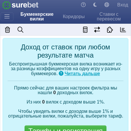
Вход
Букмекерские
Ставки с
Коридоры
вилки
перевесом
Доход от ставок при любом
результате матча
Беспроигрышная букмекерская вилка возникает из-
за разницы коэффициентов на одну игру у разных
букмекеров.
Читать дальше
Прямо сейчас для ваших настроек фильтра мы
нашли
0
доходных вилок.
Из них
0
вилок с доходом выше 1%.
Чтобы увидеть вилки с доходом выше 1% и
отрицательные вилки, пожалуйста, выберите тариф.
Тарифы и регистрация