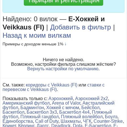
Найдено: 0 вилок
—
Е-Хоккей и
Veikkaus (FI)
|
Добавить в фильтр
|
Назад к моим вилкам
↓
Примеры с доходом меньше 1%
Ничего не найдено.
Возможно, настройки фильтра слишком жёсткие?
Вернуть настройки по умолчанию
.
См. также:
коридоры с Veikkaus (FI)
или
ставки с
перевесом с Veikkaus (FI)
.
Показывать только с:
Аэрохоккей
,
Аэрохоккей 2x2
,
Американский футбол
,
Arena of Valor
,
Австралийский
футбол
,
Бадминтон
,
Хоккей с мячом
,
Бейсбол
,
Баскетбол
,
Баскетбол 3x3
,
Баскетбол 4x4
,
Пляжный
футбол
,
Пляжный гандбол
,
Пляжный волейбол
,
Боулз
,
Единоборства
,
Call of Duty
,
Шахматы
,
ЧГК
,
Counter-Strike
,
Крикет
,
Кёрлинг
,
Дартс
,
Deadlock
,
Dota
,
Е-Баскетбол
,
Е-