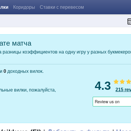
илки
Коридоры
Ставки с перевесом
ате матча
а разницы коэффициентов на одну игру у разных букмекеро
ли
0
доходных вилок.
4.3
215 re
льные вилки, пожалуйста,