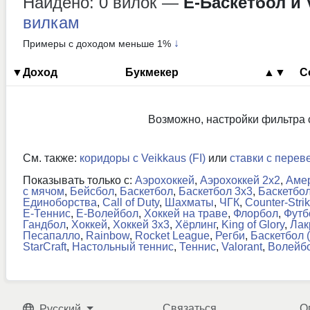
Найдено: 0 вилок
—
Е-Баскетбол и V
вилкам
↓
Примеры с доходом меньше 1%
▼Доход
Букмекер
▲▼
С
Возможно, настройки фильтра
См. также:
коридоры с Veikkaus (FI)
или
ставки с переве
Показывать только с:
Аэрохоккей
,
Аэрохоккей 2x2
,
Амер
с мячом
,
Бейсбол
,
Баскетбол
,
Баскетбол 3x3
,
Баскетбол
Единоборства
,
Call of Duty
,
Шахматы
,
ЧГК
,
Counter-Stri
Е-Теннис
,
Е-Волейбол
,
Хоккей на траве
,
Флорбол
,
Футб
Гандбол
,
Хоккей
,
Хоккей 3x3
,
Хёрлинг
,
King of Glory
,
Лак
Песапалло
,
Rainbow
,
Rocket League
,
Регби
,
Баскетбол 
StarCraft
,
Настольный теннис
,
Теннис
,
Valorant
,
Волейб
Связаться
О
Русский