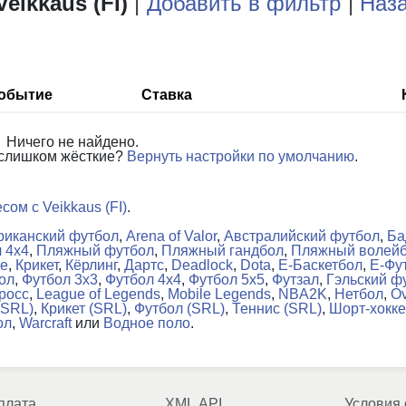
eikkaus (FI)
|
Добавить в фильтр
|
Наза
обытие
Ставка
Ничего не найдено.
 слишком жёсткие?
Вернуть настройки по умолчанию
.
сом с Veikkaus (FI)
.
иканский футбол
,
Arena of Valor
,
Австралийский футбол
,
Ба
 4x4
,
Пляжный футбол
,
Пляжный гандбол
,
Пляжный волей
ke
,
Крикет
,
Кёрлинг
,
Дартс
,
Deadlock
,
Dota
,
Е-Баскетбол
,
Е-Фу
ол
,
Футбол 3x3
,
Футбол 4x4
,
Футбол 5x5
,
Футзал
,
Гэльский ф
росс
,
League of Legends
,
Mobile Legends
,
NBA2K
,
Нетбол
,
Ov
(SRL)
,
Крикет (SRL)
,
Футбол (SRL)
,
Теннис (SRL)
,
Шорт-хокк
ол
,
Warcraft
или
Водное поло
.
плата
XML API
Условия