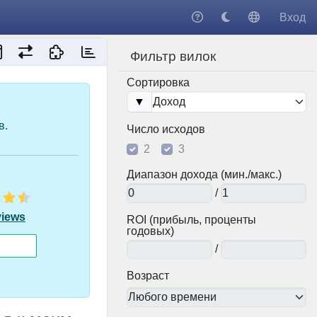
Вход
Фильтр вилок
Сортировка
▼
в.
Число исходов
2
3
Диапазон дохода (мин./макс.)
/
views
ROI (прибыль, проценты
годовых)
/
Возраст