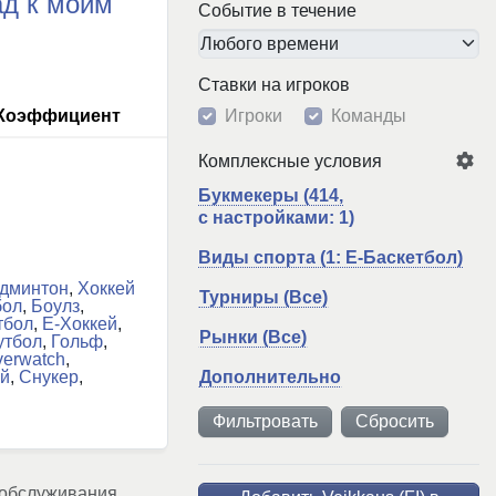
д к моим
Событие в течение
Ставки на игроков
Коэффициент
Игроки
Команды
Комплексные условия
Букмекеры (414,
с настройками: 1)
Виды спорта (1: Е-Баскетбол)
дминтон
,
Хоккей
Турниры (Все)
бол
,
Боулз
,
тбол
,
Е-Хоккей
,
Рынки (Все)
утбол
,
Гольф
,
erwatch
,
ей
,
Снукер
,
Дополнительно
Сбросить
 обслуживания