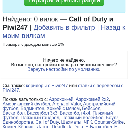
Найдено: 0 вилок
—
Call of Duty и
Piwi247
|
Добавить в фильтр
|
Назад к
моим вилкам
↓
Примеры с доходом меньше 1%
Ничего не найдено.
Возможно, настройки фильтра слишком жёсткие?
Вернуть настройки по умолчанию
.
См. также:
коридоры с Piwi247
или
ставки с перевесом с
Piwi247
.
Показывать только с:
Аэрохоккей
,
Аэрохоккей 2x2
,
Американский футбол
,
Arena of Valor
,
Австралийский
футбол
,
Бадминтон
,
Хоккей с мячом
,
Бейсбол
,
Баскетбол
,
Баскетбол 3x3
,
Баскетбол 4x4
,
Пляжный
футбол
,
Пляжный гандбол
,
Пляжный волейбол
,
Боулз
,
Единоборства
,
Call of Duty
,
Шахматы
,
ЧГК
,
Counter-Strike
,
Крикет
,
Кёрлинг
,
Дартс
,
Deadlock
,
Dota
,
Е-Баскетбол
,
Е-