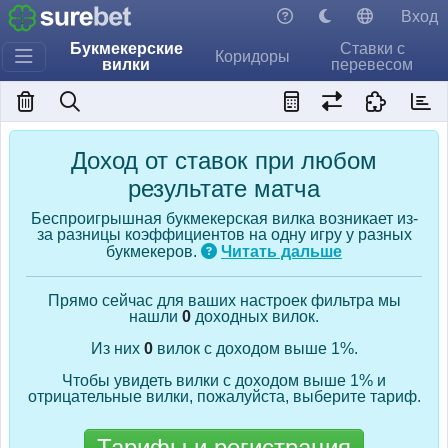
Вход
Букмекерские
Ставки с
Коридоры
вилки
перевесом
Доход от ставок при любом
результате матча
Беспроигрышная букмекерская вилка возникает из-
за разницы коэффициентов на одну игру у разных
букмекеров.
Читать дальше
Прямо сейчас для ваших настроек фильтра мы
нашли
0
доходных вилок.
Из них
0
вилок с доходом выше 1%.
Чтобы увидеть вилки с доходом выше 1% и
отрицательные вилки, пожалуйста, выберите тариф.
Тарифы и регистрация