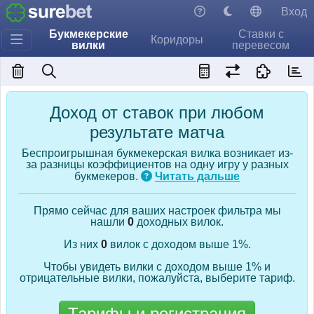
Вход
Букмекерские
Ставки с
Коридоры
вилки
перевесом
Доход от ставок при любом
результате матча
Беспроигрышная букмекерская вилка возникает из-
за разницы коэффициентов на одну игру у разных
букмекеров.
Читать дальше
Прямо сейчас для ваших настроек фильтра мы
нашли
0
доходных вилок.
Из них
0
вилок с доходом выше 1%.
Чтобы увидеть вилки с доходом выше 1% и
отрицательные вилки, пожалуйста, выберите тариф.
Тарифы и регистрация