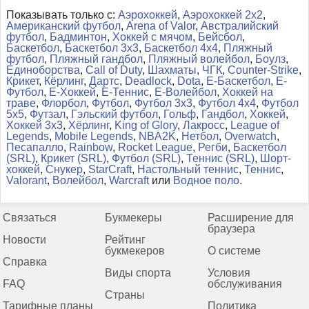
Показывать только с:
Аэрохоккей
,
Аэрохоккей 2x2
,
Американский футбол
,
Arena of Valor
,
Австралийский
футбол
,
Бадминтон
,
Хоккей с мячом
,
Бейсбол
,
Баскетбол
,
Баскетбол 3x3
,
Баскетбол 4x4
,
Пляжный
футбол
,
Пляжный гандбол
,
Пляжный волейбол
,
Боулз
,
Единоборства
,
Call of Duty
,
Шахматы
,
ЧГК
,
Counter-Strike
,
Крикет
,
Кёрлинг
,
Дартс
,
Deadlock
,
Dota
,
Е-Баскетбол
,
Е-
Футбол
,
Е-Хоккей
,
Е-Теннис
,
Е-Волейбол
,
Хоккей на
траве
,
Флорбол
,
Футбол
,
Футбол 3x3
,
Футбол 4x4
,
Футбол
5x5
,
Футзал
,
Гэльский футбол
,
Гольф
,
Гандбол
,
Хоккей
,
Хоккей 3x3
,
Хёрлинг
,
King of Glory
,
Лакросс
,
League of
Legends
,
Mobile Legends
,
NBA2K
,
Нетбол
,
Overwatch
,
Песапалло
,
Rainbow
,
Rocket League
,
Регби
,
Баскетбол
(SRL)
,
Крикет (SRL)
,
Футбол (SRL)
,
Теннис (SRL)
,
Шорт-
хоккей
,
Снукер
,
StarCraft
,
Настольный теннис
,
Теннис
,
Valorant
,
Волейбол
,
Warcraft
или
Водное поло
.
Связаться
Букмекеры
Расширение для
браузера
Новости
Рейтинг
букмекеров
О системе
Справка
Виды спорта
Условия
FAQ
обслуживания
Страны
Тарифные планы
Политика