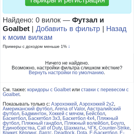
Найдено: 0 вилок
—
Футзал и
Goalbet
|
Добавить в фильтр
|
Назад
к моим вилкам
↓
Примеры с доходом меньше 1%
Ничего не найдено.
Возможно, настройки фильтра слишком жёсткие?
Вернуть настройки по умолчанию
.
См. также:
коридоры с Goalbet
или
ставки с перевесом с
Goalbet
.
Показывать только с:
Аэрохоккей
,
Аэрохоккей 2x2
,
Американский футбол
,
Arena of Valor
,
Австралийский
футбол
,
Бадминтон
,
Хоккей с мячом
,
Бейсбол
,
Баскетбол
,
Баскетбол 3x3
,
Баскетбол 4x4
,
Пляжный
футбол
,
Пляжный гандбол
,
Пляжный волейбол
,
Боулз
,
Единоборства
,
Call of Duty
,
Шахматы
,
ЧГК
,
Counter-Strike
,
Крикет
,
Кёрлинг
,
Дартс
,
Deadlock
,
Dota
,
Е-Баскетбол
,
Е-