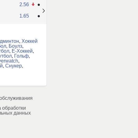
2.56
●
1.65
●
дминтон
,
Хоккей
бол
,
Боулз
,
тбол
,
Е-Хоккей
,
утбол
,
Гольф
,
erwatch
,
ей
,
Снукер
,
 обслуживания
 обработки
льных данных