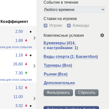
Событие в течение
Ставки на игроков
Коэффициент
Игроки
Команды
2.50
●
Комплексные условия
1.69
Букмекеры (414,
илок для этого события
с настройками: 1)
1.18
●
Виды спорта (1: Баскетбол)
26.60
Турниры (Все)
7.30
Рынки (Все)
илок для этого события
Дополнительно
1.52
Сбросить
11.00
3.32
●