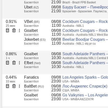
21:00
Баскетбол
Brazil - Brazil FPB Basket
Ubet
08/08
Бауру Баскет – Пинейро
(KZ)
21:00
Баскетбол
Бразилия - Бразилия. Паулиста.
0.91%
VBet
08/08
Cockburn Cougars – Roc
(BR)
11:00
25 мин
Баскетбол
Australia - NBL1
Goalbet
08/08
Cockburn Cougars – Roc
11:00
Баскетбол
Australia - Australia NBL1 West Ba
Jokerbet
08/08
Beeliar Boodjar Cougars
(ES)
11:00
Баскетбол
Australia - NBL1 stq pr cu
0.86%
Goalbet
08/08
South Adelaide Panthers –
10:30
1 ч
Баскетбол
Australia - Australia NBL1 Central
Efbet
08/08
South Adelaide Panthers –
(Net)
10:30
Баскетбол
Australia - NBL1
0.44%
Fanatics
09/08
Los Angeles Sparks – Gold
23:00
33 мин
Баскетбол
USA - WNBA
BaltBet
09/08
Лос-Анджелес Спаркс(ж) 
(RU)
23:00
Баскетбол
США. WNBA
Goalbet
09/08
Gs Valkyries – Los Angele
23:00
Баскетбол
USA - WNBA A9ZJ2X7R