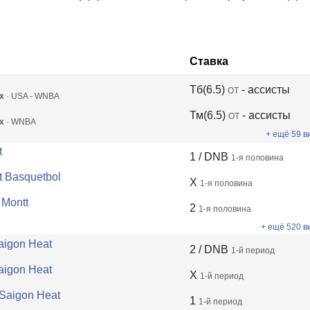
Ставка
Тб(6.5)
- ассисты
ОТ
x
· USA - WNBA
Тм(6.5)
- ассисты
ОТ
x
· WNBA
+ ещё 59 в
t
1 / DNB
1-я половина
t Basquetbol
X
1-я половина
 Montt
2
1-я половина
+ ещё 520 в
aigon Heat
2 / DNB
1-й период
aigon Heat
X
1-й период
 Saigon Heat
1
1-й период