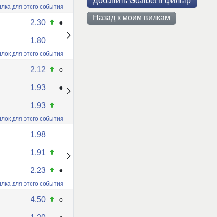
Добавить Goalbet в фильтр
илка для этого события
Назад к моим вилкам
2.30
●
1.80
илок для этого события
2.12
○
1.93
●
1.93
илок для этого события
1.98
1.91
2.23
●
илка для этого события
4.50
○