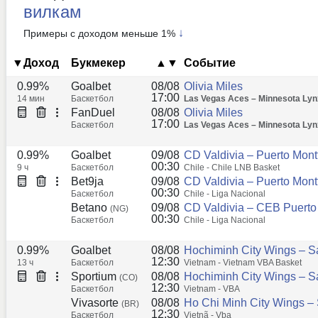
вилкам
↓
Примеры с доходом меньше 1%
▼Доход
Букмекер
▲▼
Событие
0.99%
Goalbet
08/08
Olivia Miles
17:00
14 мин
Баскетбол
Las Vegas Aces – Minnesota Lyn
FanDuel
08/08
Olivia Miles
17:00
Баскетбол
Las Vegas Aces – Minnesota Lyn
0.99%
Goalbet
09/08
CD Valdivia – Puerto Mont
00:30
9 ч
Баскетбол
Chile - Chile LNB Basket
Bet9ja
09/08
CD Valdivia – Puerto Mont
00:30
Баскетбол
Chile - Liga Nacional
Betano
09/08
CD Valdivia – CEB Puerto
(NG)
00:30
Баскетбол
Chile - Liga Nacional
0.99%
Goalbet
08/08
Hochiminh City Wings – S
12:30
13 ч
Баскетбол
Vietnam - Vietnam VBA Basket
Sportium
08/08
Hochiminh City Wings – S
(CO)
12:30
Баскетбол
Vietnam - VBA
Vivasorte
08/08
Ho Chi Minh City Wings –
(BR)
12:30
Баскетбол
Vietnã - Vba