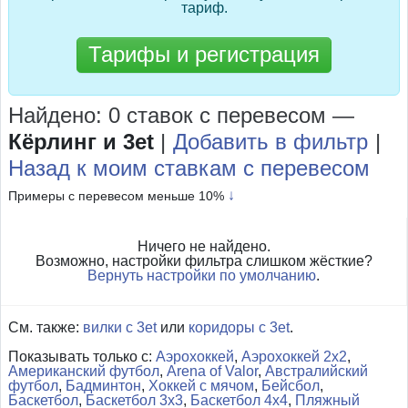
тариф.
Тарифы и регистрация
Найдено: 0 ставок с перевесом
—
Кёрлинг и 3et
|
Добавить в фильтр
|
Назад к моим ставкам с перевесом
↓
Примеры с перевесом меньше 10%
Ничего не найдено.
Возможно, настройки фильтра слишком жёсткие?
Вернуть настройки по умолчанию
.
См. также:
вилки с 3et
или
коридоры с 3et
.
Показывать только с:
Аэрохоккей
,
Аэрохоккей 2x2
,
Американский футбол
,
Arena of Valor
,
Австралийский
футбол
,
Бадминтон
,
Хоккей с мячом
,
Бейсбол
,
Баскетбол
,
Баскетбол 3x3
,
Баскетбол 4x4
,
Пляжный