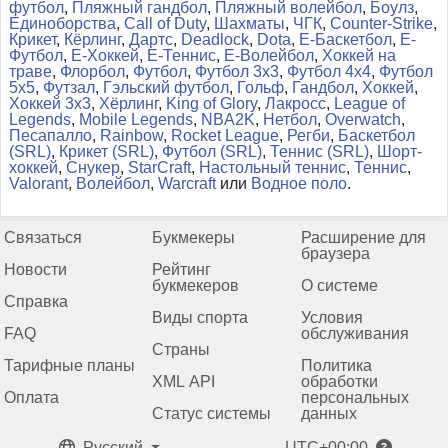
футбол
,
Пляжный гандбол
,
Пляжный волейбол
,
Боулз
,
Единоборства
,
Call of Duty
,
Шахматы
,
ЧГК
,
Counter-Strike
,
Крикет
,
Кёрлинг
,
Дартс
,
Deadlock
,
Dota
,
Е-Баскетбол
,
Е-
Футбол
,
Е-Хоккей
,
Е-Теннис
,
Е-Волейбол
,
Хоккей на
траве
,
Флорбол
,
Футбол
,
Футбол 3x3
,
Футбол 4x4
,
Футбол
5x5
,
Футзал
,
Гэльский футбол
,
Гольф
,
Гандбол
,
Хоккей
,
Хоккей 3x3
,
Хёрлинг
,
King of Glory
,
Лакросс
,
League of
Legends
,
Mobile Legends
,
NBA2K
,
Нетбол
,
Overwatch
,
Песапалло
,
Rainbow
,
Rocket League
,
Регби
,
Баскетбол
(SRL)
,
Крикет (SRL)
,
Футбол (SRL)
,
Теннис (SRL)
,
Шорт-
хоккей
,
Снукер
,
StarCraft
,
Настольный теннис
,
Теннис
,
Valorant
,
Волейбол
,
Warcraft
или
Водное поло
.
Связаться
Букмекеры
Расширение для
браузера
Новости
Рейтинг
букмекеров
О системе
Справка
Виды спорта
Условия
FAQ
обслуживания
Страны
Тарифные планы
Политика
XML API
обработки
Оплата
персональных
Статус системы
данных
Русский
UTC+00:00