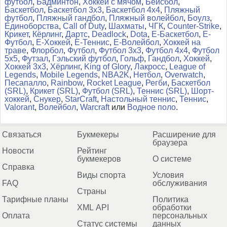
футбол
,
Бадминтон
,
Хоккей с мячом
,
Бейсбол
,
Баскетбол
,
Баскетбол 3x3
,
Баскетбол 4x4
,
Пляжный
футбол
,
Пляжный гандбол
,
Пляжный волейбол
,
Боулз
,
Единоборства
,
Call of Duty
,
Шахматы
,
ЧГК
,
Counter-Strike
,
Крикет
,
Кёрлинг
,
Дартс
,
Deadlock
,
Dota
,
Е-Баскетбол
,
Е-
Футбол
,
Е-Хоккей
,
Е-Теннис
,
Е-Волейбол
,
Хоккей на
траве
,
Флорбол
,
Футбол
,
Футбол 3x3
,
Футбол 4x4
,
Футбол
5x5
,
Футзал
,
Гэльский футбол
,
Гольф
,
Гандбол
,
Хоккей
,
Хоккей 3x3
,
Хёрлинг
,
King of Glory
,
Лакросс
,
League of
Legends
,
Mobile Legends
,
NBA2K
,
Нетбол
,
Overwatch
,
Песапалло
,
Rainbow
,
Rocket League
,
Регби
,
Баскетбол
(SRL)
,
Крикет (SRL)
,
Футбол (SRL)
,
Теннис (SRL)
,
Шорт-
хоккей
,
Снукер
,
StarCraft
,
Настольный теннис
,
Теннис
,
Valorant
,
Волейбол
,
Warcraft
или
Водное поло
.
Связаться
Букмекеры
Расширение для
браузера
Новости
Рейтинг
букмекеров
О системе
Справка
Виды спорта
Условия
FAQ
обслуживания
Страны
Тарифные планы
Политика
XML API
обработки
Оплата
персональных
Статус системы
данных