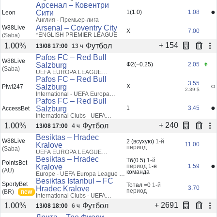
League
Арсенал – Ковентри
●
Сити
1(1:0)
1.08
Leon
Англия - Премьер-лига
Arsenal – Coventry City
W88Live
X
7.00
*ENGLISH PREMIER LEAGUE
(Saba)
+ 154
Футбол
1.00%
13/08 17:00
13 ч
Pafos FC – Red Bull
W88Live
Salzburg
Ф2(−0.25)
2.05
(Saba)
UEFA EUROPA LEAGUE
QUALIFIERS
Pafos FC – Red Bull
3.55
○
Salzburg
X
Piwi247
2.39 $
International - UEFA Europa
League Qualifiers
Pafos FC – Red Bull
●
Salzburg
1
3.45
AccessBet
International Clubs - UEFA
Europa League, Qualification
+ 240
Футбол
1.00%
13/08 17:00
4 ч
Besiktas – Hradec
W88Live
2 (всухую)
1-й
Kralove
11.00
период
(Saba)
UEFA EUROPA LEAGUE
QUALIFIERS
Besiktas – Hradec
Тб(0.5)
1-й
PointsBet
●
Kralove
период
1-я
1.59
(AU)
команда
Europe - UEFA Europa League -
Qualification
Besiktas Istanbul – FC
SportyBet
Тотал =0
1-й
Hradec Kralove
3.70
период
(BR)
new
International Clubs - UEFA
Europa League
+ 2691
Футбол
1.00%
13/08 18:00
6 ч