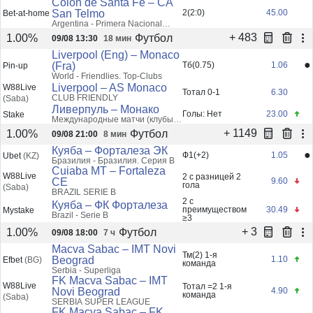
NACIONAL
Colon de Santa Fe – CA
San Telmo
2(2:0)
45.00
Bet-at-home
Argentina - Primera Nacional
2026
+ 483
Футбол
1.00%
09/08 13:30
18 мин
Liverpool (Eng) – Monaco
●
(Fra)
Тб(0.75)
1.06
Pin-up
World - Friendlies. Top-Clubs
Liverpool – AS Monaco
W88Live
Тотал 0-1
6.30
CLUB FRIENDLY
(Saba)
Ливерпуль – Монако
Голы: Нет
23.00
Stake
Международные матчи (клубы) -
Клубные Товарищеские Матчи
+ 1149
Футбол
1.00%
09/08 21:00
8 мин
Куяба – Форталеза ЭК
●
Ф1(+2)
1.05
Ubet
(KZ)
Бразилия - Бразилия. Серия B
Cuiaba MT – Fortaleza
W88Live
2 с разницей 2
CE
9.60
гола
(Saba)
BRAZIL SERIE B
2 с
Куяба – ФК Форталеза
преимуществом
30.49
Mystake
Brazil - Serie B
≥3
+ 3
Футбол
1.00%
09/08 18:00
7 ч
Macva Sabac – IMT Novi
Тм(2)
1-я
Beograd
1.10
Efbet
(BG)
команда
Serbia - Superliga
FK Macva Sabac – IMT
W88Live
Тотал =2
1-я
Novi Beograd
4.90
команда
(Saba)
SERBIA SUPER LEAGUE
FK Macva Sabac – FK