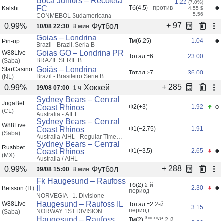
Boca Juniors – Recoleta
1.22
(7.0%)
●
FC
Тб(4.5)
- против
Kalshi
4.55 $
5.56
CONMEBOL Sudamericana
+ 97
Футбол
0.99%
10/08 22:30
8 мин
Goias – Londrina
●
Тм(6.25)
1.04
Pin-up
Brazil - Brazil. Seria B
Goias GO – Londrina PR
W88Live
Тотал =6
23.00
BRAZIL SERIE B
(Saba)
Goiás – Londrina
StarCasino
Тотал ≥7
36.00
Brazil - Brasileiro Serie B
(NL)
+ 285
Хоккей
0.99%
09/08 07:00
1 ч
Sydney Bears – Central
JugaBet
○
Coast Rhinos
Ф2(+3)
1.92
(CL)
Australia - AIHL
Sydney Bears – Central
W88Live
Coast Rhinos
Ф1(−2.75)
1.91
(Saba)
Australia AIHL - Regular Time
Only
Sydney Bears – Central
Rushbet
●
Coast Rhinos
Ф1(−3.5)
2.65
(MX)
Australia / AIHL
+ 288
Футбол
0.99%
09/08 15:00
8 мин
Fk Haugesund – Raufoss
Тб(2)
2-й
●
Il
2.30
Betsson
(IT)
период
NORVEGIA - 1. Divisione
Haugesund – Raufoss IL
W88Live
Тотал =2
2-й
3.15
период
NORWAY 1ST DIVISION
(Saba)
Haugesund – Raufoss
3 исхода
Тм(2)
2-й