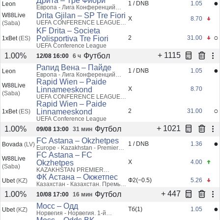
Дрита – Тре Фиори
●
1 / DNB
1.05
Leon
Европа - Лига Конференций
УЕФА
Drita Gjilan – SP Tre Fiori
W88Live
X
8.70
UEFA CONFERENCE LEAGUE
(Saba)
QUALIFIERS
KF Drita – Societa
○
Polisportiva Tre Fiori
2
31.00
1xBet
(ES)
UEFA Conference League
+ 1115
Футбол
1.00%
12/08 16:00
6 ч
Рапид Вена – Пайде
●
1 / DNB
1.05
Leon
Европа - Лига Конференций
УЕФА
Rapid Wien – Paide
W88Live
Linnameeskond
X
8.70
(Saba)
UEFA CONFERENCE LEAGUE
QUALIFIERS
Rapid Wien – Paide
○
Linnameeskond
2
31.00
1xBet
(ES)
UEFA Conference League
+ 1021
Футбол
1.00%
09/08 13:00
31 мин
FC Astana – Okzhetpes
●
1 / DNB
1.36
Bovada
(LV)
Europe - Kazakhstan - Premier
League
FC Astana – FC
W88Live
Okzhetpes
X
4.00
(Saba)
KAZAKHSTAN PREMIER
LEAGUE
ФК Астана – Окжетпес
Ф2(−0.5)
5.26
Ubet
(KZ)
Казахстан - Казахстан. Премьер
лига
+ 447
Футбол
1.00%
10/08 17:00
16 мин
Мосс – Одд
●
Тб(1)
1.05
Ubet
(KZ)
Норвегия - Норвегия. 1-й
дивизион