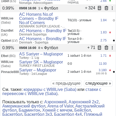
2.66
1xBet
(ES)
период
Noruega. Adeccoligaen
+ 324
Футбол
0.99%
09/08 16:00
1 ч
AC Horsens No.of
Corners – Brondby IF
W88Live
○
Тб(10) - угловые
1.84
No.of Corners
(Saba)
DENMARK SUPER LEAGUE -
CORNERS
AC Horsens – Brøndby IF
DaznBet
Тм(10.5) -
1.83
угловые
Denmark Superliga
(UK)
AC Horsens – Brondby IF
Тотал 0-9 -
●
2.75
Optibet
(LV)
угловые
Denmark - Superliga
+ 71
Футбол
0.99%
09/08 16:00
8 ч
AS Sariyer – Muglaspor
1 забьет 1-й гол
1.71
Efbet
(BG)
Turkey - 1. Lig
Sariyer SK – Muglaspor
W88Live
0:0
11.00
TURKEY FIRST LEAGUE
(Saba)
Sariyer – Muglaspor
3.180
●
2 забьет 1-й гол
Pinnacle888
Turkey - 1st League
100.00 $
« предыдущие
следующие »
См. также:
коридоры с W88Live (Saba)
или
ставки с
перевесом с W88Live (Saba)
.
Показывать только с:
Аэрохоккей
,
Аэрохоккей 2x2
,
Американский футбол
,
Arena of Valor
,
Австралийский
футбол
,
Бадминтон
,
Хоккей с мячом
,
Бейсбол
,
Баскетбол
,
Баскетбол 3x3
,
Баскетбол 4x4
,
Пляжный