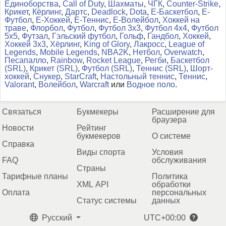
Единоборства
,
Call of Duty
,
Шахматы
,
ЧГК
,
Counter-Strike
,
Крикет
,
Кёрлинг
,
Дартс
,
Deadlock
,
Dota
,
Е-Баскетбол
,
Е-
Футбол
,
Е-Хоккей
,
Е-Теннис
,
Е-Волейбол
,
Хоккей на
траве
,
Флорбол
,
Футбол
,
Футбол 3x3
,
Футбол 4x4
,
Футбол
5x5
,
Футзал
,
Гэльский футбол
,
Гольф
,
Гандбол
,
Хоккей
,
Хоккей 3x3
,
Хёрлинг
,
King of Glory
,
Лакросс
,
League of
Legends
,
Mobile Legends
,
NBA2K
,
Нетбол
,
Overwatch
,
Песапалло
,
Rainbow
,
Rocket League
,
Регби
,
Баскетбол
(SRL)
,
Крикет (SRL)
,
Футбол (SRL)
,
Теннис (SRL)
,
Шорт-
хоккей
,
Снукер
,
StarCraft
,
Настольный теннис
,
Теннис
,
Valorant
,
Волейбол
,
Warcraft
или
Водное поло
.
Связаться
Букмекеры
Расширение для
браузера
Новости
Рейтинг
букмекеров
О системе
Справка
Виды спорта
Условия
FAQ
обслуживания
Страны
Тарифные планы
Политика
XML API
обработки
Оплата
персональных
Статус системы
данных
Русский
UTC+00:00