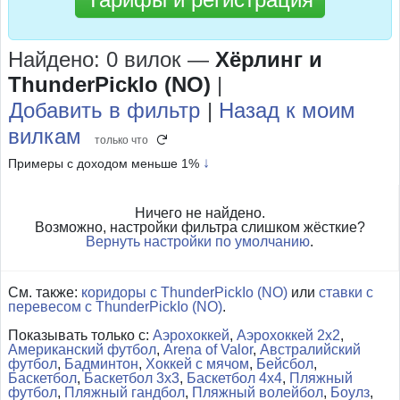
Найдено: 0 вилок
—
Хёрлинг и
ThunderPickIo (NO)
|
Добавить в фильтр
|
Назад к моим
вилкам
только что
↓
Примеры с доходом меньше 1%
Ничего не найдено.
Возможно, настройки фильтра слишком жёсткие?
Вернуть настройки по умолчанию
.
См. также:
коридоры с ThunderPickIo (NO)
или
ставки с
перевесом с ThunderPickIo (NO)
.
Показывать только с:
Аэрохоккей
,
Аэрохоккей 2x2
,
Американский футбол
,
Arena of Valor
,
Австралийский
футбол
,
Бадминтон
,
Хоккей с мячом
,
Бейсбол
,
Баскетбол
,
Баскетбол 3x3
,
Баскетбол 4x4
,
Пляжный
футбол
,
Пляжный гандбол
,
Пляжный волейбол
,
Боулз
,