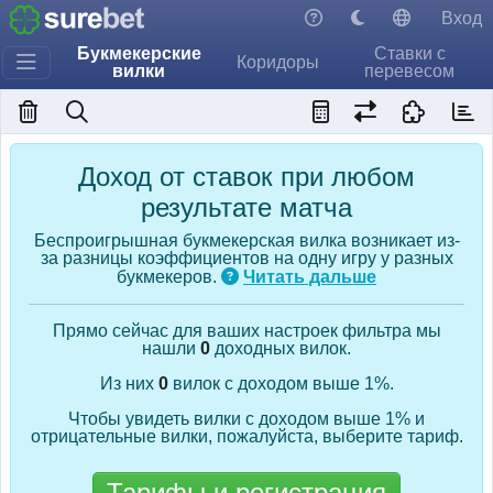
Вход
Букмекерские
Ставки с
Коридоры
вилки
перевесом
Доход от ставок при любом
результате матча
Беспроигрышная букмекерская вилка возникает из-
за разницы коэффициентов на одну игру у разных
букмекеров.
Читать дальше
Прямо сейчас для ваших настроек фильтра мы
нашли
0
доходных вилок.
Из них
0
вилок с доходом выше 1%.
Чтобы увидеть вилки с доходом выше 1% и
отрицательные вилки, пожалуйста, выберите тариф.
Тарифы и регистрация