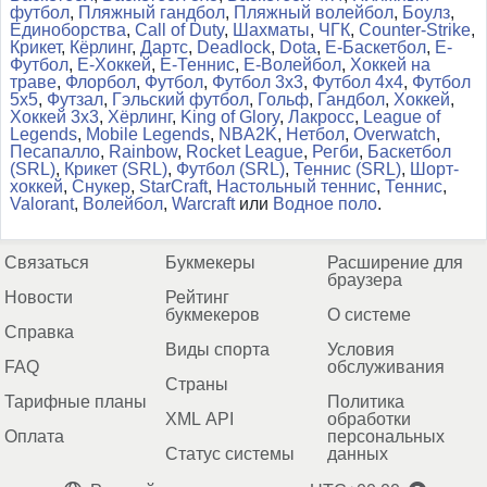
футбол
,
Пляжный гандбол
,
Пляжный волейбол
,
Боулз
,
Единоборства
,
Call of Duty
,
Шахматы
,
ЧГК
,
Counter-Strike
,
Крикет
,
Кёрлинг
,
Дартс
,
Deadlock
,
Dota
,
Е-Баскетбол
,
Е-
Футбол
,
Е-Хоккей
,
Е-Теннис
,
Е-Волейбол
,
Хоккей на
траве
,
Флорбол
,
Футбол
,
Футбол 3x3
,
Футбол 4x4
,
Футбол
5x5
,
Футзал
,
Гэльский футбол
,
Гольф
,
Гандбол
,
Хоккей
,
Хоккей 3x3
,
Хёрлинг
,
King of Glory
,
Лакросс
,
League of
Legends
,
Mobile Legends
,
NBA2K
,
Нетбол
,
Overwatch
,
Песапалло
,
Rainbow
,
Rocket League
,
Регби
,
Баскетбол
(SRL)
,
Крикет (SRL)
,
Футбол (SRL)
,
Теннис (SRL)
,
Шорт-
хоккей
,
Снукер
,
StarCraft
,
Настольный теннис
,
Теннис
,
Valorant
,
Волейбол
,
Warcraft
или
Водное поло
.
Связаться
Букмекеры
Расширение для
браузера
Новости
Рейтинг
букмекеров
О системе
Справка
Виды спорта
Условия
FAQ
обслуживания
Страны
Тарифные планы
Политика
XML API
обработки
Оплата
персональных
Статус системы
данных