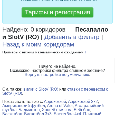
Тарифы и регистрация
Найдено: 0 коридоров
—
Песапалло
и SlotV (RO)
|
Добавить в фильтр
|
Назад к моим коридорам
↓
Примеры с низким математическим ожиданием
Ничего не найдено.
Возможно, настройки фильтра слишком жёсткие?
Вернуть настройки по умолчанию
.
См. также:
вилки с SlotV (RO)
или
ставки с перевесом с
SlotV (RO)
.
Показывать только с:
Аэрохоккей
,
Аэрохоккей 2x2
,
Американский футбол
,
Arena of Valor
,
Австралийский
футбол
,
Бадминтон
,
Хоккей с мячом
,
Бейсбол
,
Баскетбол
,
Баскетбол 3x3
,
Баскетбол 4x4
,
Пляжный