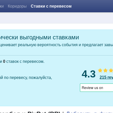
ки
Коридоры
Ставки с перевесом
ически выгодными ставками
ооценивает реальную вероятность события и предлагает за
ли
0
ставок с перевесом.
4.3
215 re
й по перевесу, пожалуйста,