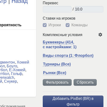
ьтр
|
Назад
Перевес
/
Ставки на игроков
ероятность
Игроки
Команды
Комплексные условия
Букмекеры (414,
с настройками: 1)
Виды спорта (1: Флорбол)
дминтон
,
Хоккей
Турниры (Все)
бол
,
Боулз
,
тбол
,
Е-Хоккей
,
Рынки (Все)
утбол
,
Гольф
,
erwatch
,
ей
,
Снукер
,
Сбросить
Добавить PixBet (BR) в
фильтр
 обслуживания