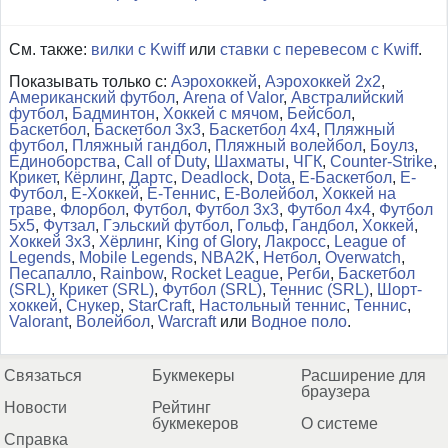
См. также:
вилки с Kwiff
или
ставки с перевесом с Kwiff
.
Показывать только с:
Аэрохоккей
,
Аэрохоккей 2x2
,
Американский футбол
,
Arena of Valor
,
Австралийский
футбол
,
Бадминтон
,
Хоккей с мячом
,
Бейсбол
,
Баскетбол
,
Баскетбол 3x3
,
Баскетбол 4x4
,
Пляжный
футбол
,
Пляжный гандбол
,
Пляжный волейбол
,
Боулз
,
Единоборства
,
Call of Duty
,
Шахматы
,
ЧГК
,
Counter-Strike
,
Крикет
,
Кёрлинг
,
Дартс
,
Deadlock
,
Dota
,
Е-Баскетбол
,
Е-
Футбол
,
Е-Хоккей
,
Е-Теннис
,
Е-Волейбол
,
Хоккей на
траве
,
Флорбол
,
Футбол
,
Футбол 3x3
,
Футбол 4x4
,
Футбол
5x5
,
Футзал
,
Гэльский футбол
,
Гольф
,
Гандбол
,
Хоккей
,
Хоккей 3x3
,
Хёрлинг
,
King of Glory
,
Лакросс
,
League of
Legends
,
Mobile Legends
,
NBA2K
,
Нетбол
,
Overwatch
,
Песапалло
,
Rainbow
,
Rocket League
,
Регби
,
Баскетбол
(SRL)
,
Крикет (SRL)
,
Футбол (SRL)
,
Теннис (SRL)
,
Шорт-
хоккей
,
Снукер
,
StarCraft
,
Настольный теннис
,
Теннис
,
Valorant
,
Волейбол
,
Warcraft
или
Водное поло
.
Связаться
Букмекеры
Расширение для
браузера
Новости
Рейтинг
букмекеров
О системе
Справка