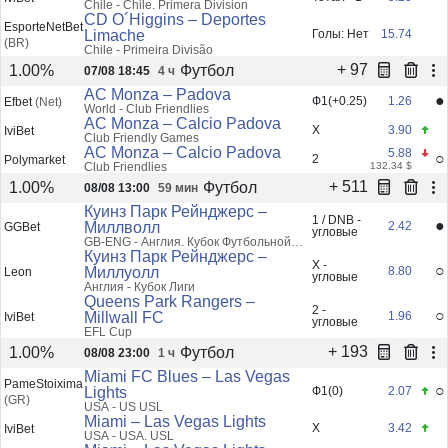
Chile - Chile. Primera Division
CD O´Higgins – Deportes
EsporteNetBet
Limache
Голы: Нет
15.74
(BR)
Chile - Primeira Divisão
+ 97
Футбол
1.00%
07/08 18:45
4 ч
AC Monza – Padova
●
Ф1(+0.25)
1.26
Efbet
(Net)
World - Club Friendlies
AC Monza – Calcio Padova
X
3.90
IviBet
Club Friendly Games
AC Monza – Calcio Padova
5.88
○
2
Polymarket
Club Friendlies
132.34 $
+ 511
Футбол
1.00%
08/08 13:00
59 мин
Куинз Парк Рейнджерс –
1 / DNB -
●
Миллволл
2.42
GGBet
угловые
GB-ENG - Англия. Кубок Футбольной
Лиги
Куинз Парк Рейнджерс –
X -
○
Миллуолл
8.80
Leon
угловые
Англия - Кубок Лиги
Queens Park Rangers –
2 -
○
Millwall FC
1.96
IviBet
угловые
EFL Cup
+ 193
Футбол
1.00%
08/08 23:00
1 ч
Miami FC Blues – Las Vegas
PameStoixima
○
Lights
Ф1(0)
2.07
(GR)
USA - US USL
Miami – Las Vegas Lights
X
3.42
IviBet
USA - USA. USL