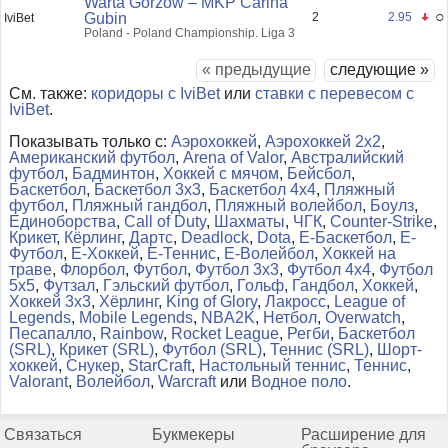
Warta Gorzow – MKP Carina
○
Gubin
2
2.95
IviBet
Poland - Poland Championship. Liga 3
« предыдущие
следующие »
См. также:
коридоры с IviBet
или
ставки с перевесом с
IviBet
.
Показывать только с:
Аэрохоккей
,
Аэрохоккей 2x2
,
Американский футбол
,
Arena of Valor
,
Австралийский
футбол
,
Бадминтон
,
Хоккей с мячом
,
Бейсбол
,
Баскетбол
,
Баскетбол 3x3
,
Баскетбол 4x4
,
Пляжный
футбол
,
Пляжный гандбол
,
Пляжный волейбол
,
Боулз
,
Единоборства
,
Call of Duty
,
Шахматы
,
ЧГК
,
Counter-Strike
,
Крикет
,
Кёрлинг
,
Дартс
,
Deadlock
,
Dota
,
Е-Баскетбол
,
Е-
Футбол
,
Е-Хоккей
,
Е-Теннис
,
Е-Волейбол
,
Хоккей на
траве
,
Флорбол
,
Футбол
,
Футбол 3x3
,
Футбол 4x4
,
Футбол
5x5
,
Футзал
,
Гэльский футбол
,
Гольф
,
Гандбол
,
Хоккей
,
Хоккей 3x3
,
Хёрлинг
,
King of Glory
,
Лакросс
,
League of
Legends
,
Mobile Legends
,
NBA2K
,
Нетбол
,
Overwatch
,
Песапалло
,
Rainbow
,
Rocket League
,
Регби
,
Баскетбол
(SRL)
,
Крикет (SRL)
,
Футбол (SRL)
,
Теннис (SRL)
,
Шорт-
хоккей
,
Снукер
,
StarCraft
,
Настольный теннис
,
Теннис
,
Valorant
,
Волейбол
,
Warcraft
или
Водное поло
.
Связаться
Букмекеры
Расширение для