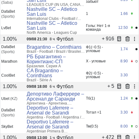
San Luis
забьют
(Saba)
LEAGUES CUP (IN USA, CANADA
& MEXICO)
Nashville SC – Atletico
DafaBet
San Luis
1
1.66
(Sports)
International Clubs - Football /
International Clubs / Leagues Cup,
Nashville SC – Atletico
Голы: Нет
1-я
Group Stage
●
San Luis
12.50
LvBet
команда
North America - Leagues Cup
+ 916
Футбол
1.00%
09/08 21:30
8 ч
Bragantino – Corinthians
DafaBet
Ф1(−0.5) -
●
1.74
угловые
Brazil - Football / Brazil / Brasileiro
(Sports)
Serie A
РБ Брагантино –
○
Коринтианс-СП
X - угловые
8.90
Marathon
Бразилия. Серия A
CA Bragantino –
Ф2(−0.5) -
Corinthians
3.30
CoolBet
угловые
Brazil - Série A
+ 5
Футбол
1.00%
09/08 18:00
6 ч
Депортиво Лаферрере –
●
Арсенал де Саранди
Тб(1)
1.24
Ubet
(KZ)
Аргентина - Аргентина.
Метрополитана B
Deportivo Laferrere –
DafaBet
Arsenal de Sarandi
Тотал =1
3.30
(Sports)
Argentina - Football / Argentina /
Primera B / Primera B
Deportivo Laferrere –
○
Arsenal de Sarandi
Тм(0.5)
8.00
SkyBet
Argentinian Primera B
Metropolitana
+ 472
Футбол
1.00%
09/08 13:00
1 ч