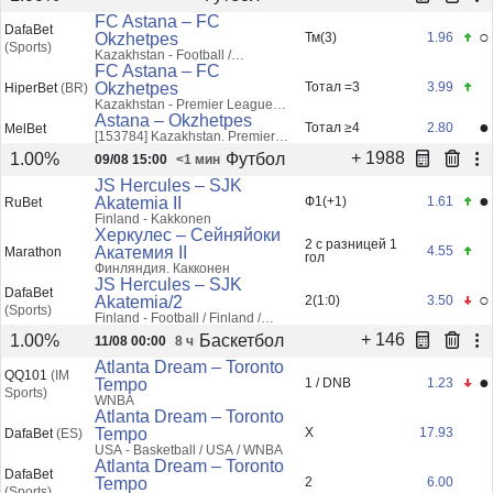
FC Astana – FC
DafaBet
○
Okzhetpes
Тм(3)
1.96
(Sports)
Kazakhstan - Football /
Kazakhstan / Premier League
FC Astana – FC
Okzhetpes
Тотал =3
3.99
HiperBet
(BR)
Kazakhstan - Premier League
2026
Astana – Okzhetpes
●
Тотал ≥4
2.80
MelBet
[153784]
Kazakhstan. Premier
League
+ 1988
Футбол
1.00%
09/08 15:00
<1 мин
JS Hercules – SJK
●
Akatemia II
Ф1(+1)
1.61
RuBet
Finland - Kakkonen
Херкулес – Сейняйоки
2 с разницей 1
Акатемия II
4.55
Marathon
гол
Финляндия. Какконен
JS Hercules – SJK
DafaBet
○
Akatemia/2
2(1:0)
3.50
(Sports)
Finland - Football / Finland /
Kakkonen, Group C
+ 146
Баскетбол
1.00%
11/08 00:00
8 ч
Atlanta Dream – Toronto
QQ101
(IM
●
Tempo
1 / DNB
1.23
Sports)
WNBA
Atlanta Dream – Toronto
Tempo
X
17.93
DafaBet
(ES)
USA - Basketball / USA / WNBA
Atlanta Dream – Toronto
DafaBet
Tempo
2
6.00
(Sports)