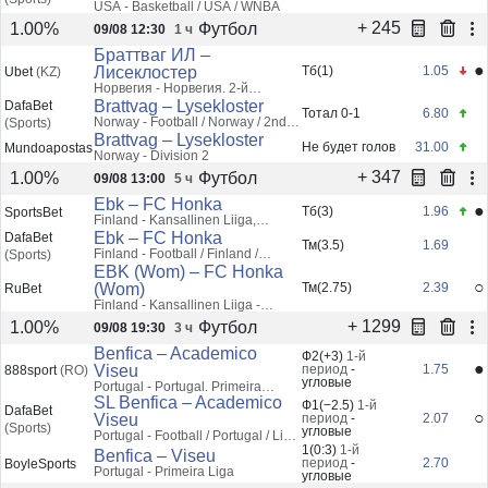
USA - Basketball / USA / WNBA
+ 245
Футбол
1.00%
09/08 12:30
1 ч
Браттваг ИЛ –
●
Лисеклостер
Тб(1)
1.05
Ubet
(KZ)
Норвегия - Норвегия. 2-й
дивизион. Группа 1
Brattvag – Lysekloster
DafaBet
Тотал 0-1
6.80
Norway - Football / Norway / 2nd
(Sports)
Division, avd 1
Brattvag – Lysekloster
Не будет голов
31.00
Mundoapostas
Norway - Division 2
+ 347
Футбол
1.00%
09/08 13:00
5 ч
Ebk – FC Honka
●
Тб(3)
1.96
SportsBet
Finland - Kansallinen Liiga,
Women
Ebk – FC Honka
DafaBet
Тм(3.5)
1.69
Finland - Football / Finland /
(Sports)
Kansallinen Liiga, Women,
EBK (Wom) – FC Honka
Relegation/Promotion
○
(Wom)
Тм(2.75)
2.39
RuBet
Finland - Kansallinen Liiga -
Women
+ 1299
Футбол
1.00%
09/08 19:30
3 ч
Benfica – Academico
Ф2(+3)
1-й
●
Viseu
период
-
1.75
888sport
(RO)
угловые
Portugal - Portugal. Primeira
League
SL Benfica – Academico
Ф1(−2.5)
1-й
DafaBet
○
Viseu
период
-
2.07
(Sports)
угловые
Portugal - Football / Portugal / Liga
Portugal
1(0:3)
1-й
Benfica – Viseu
период
-
2.70
BoyleSports
Portugal - Primeira Liga
угловые