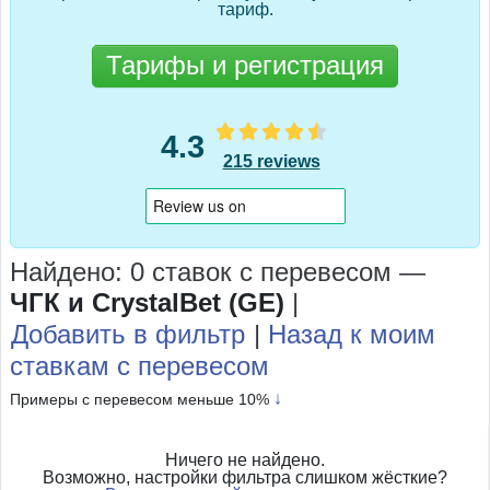
тариф.
Тарифы и регистрация
4.3
215 reviews
Найдено: 0 ставок с перевесом
—
ЧГК и CrystalBet (GE)
|
Добавить в фильтр
|
Назад к моим
ставкам с перевесом
↓
Примеры с перевесом меньше 10%
Ничего не найдено.
Возможно, настройки фильтра слишком жёсткие?