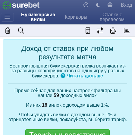
Вход
Букмекерские
Ставки с
Коридоры
вилки
перевесом
Доход от ставок при любом
результате матча
Беспроигрышная букмекерская вилка возникает из-
за разницы коэффициентов на одну игру у разных
букмекеров.
Читать дальше
Прямо сейчас для ваших настроек фильтра мы
нашли
59
доходных вилок.
Из них
18
вилок с доходом выше 1%.
Чтобы увидеть вилки с доходом выше 1% и
отрицательные вилки, пожалуйста, выберите тариф.
Тарифы и регистрация