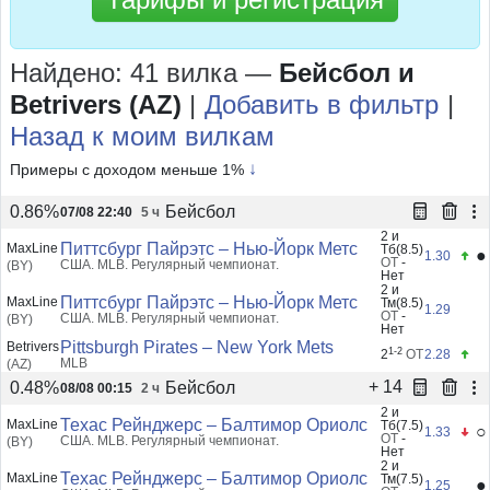
Найдено: 41 вилка
—
Бейсбол и
Betrivers (AZ)
|
Добавить в фильтр
|
Назад к моим вилкам
↓
Примеры с доходом меньше 1%
Бейсбол
0.86%
07/08 22:40
5 ч
2 и
Питтсбург Пайрэтс – Нью-Йорк Метс
MaxLine
Тб(8.5)
●
1.30
ОТ
-
США. MLB. Регулярный чемпионат.
(BY)
Нет
2 и
Питтсбург Пайрэтс – Нью-Йорк Метс
MaxLine
Тм(8.5)
1.29
ОТ
-
США. MLB. Регулярный чемпионат.
(BY)
Нет
Pittsburgh Pirates – New York Mets
Betrivers
1-2
2
ОТ
2.28
MLB
(AZ)
+ 14
Бейсбол
0.48%
08/08 00:15
2 ч
2 и
Техас Рейнджерс – Балтимор Ориолс
MaxLine
Тб(7.5)
○
1.33
ОТ
-
США. MLB. Регулярный чемпионат.
(BY)
Нет
2 и
Техас Рейнджерс – Балтимор Ориолс
MaxLine
Тм(7.5)
●
1.25