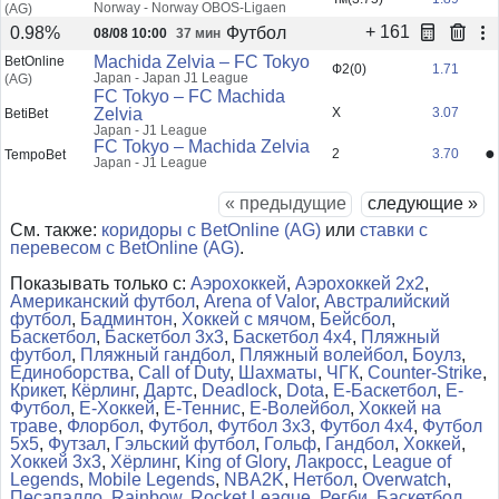
Norway - Norway OBOS-Ligaen
(AG)
+ 161
Футбол
0.98%
08/08 10:00
37 мин
Machida Zelvia – FC Tokyo
BetOnline
Ф2(0)
1.71
Japan - Japan J1 League
(AG)
FC Tokyo – FC Machida
Zelvia
X
3.07
BetiBet
Japan - J1 League
FC Tokyo – Machida Zelvia
●
2
3.70
TempoBet
Japan - J1 League
« предыдущие
следующие »
См. также:
коридоры с BetOnline (AG)
или
ставки с
перевесом с BetOnline (AG)
.
Показывать только с:
Аэрохоккей
,
Аэрохоккей 2x2
,
Американский футбол
,
Arena of Valor
,
Австралийский
футбол
,
Бадминтон
,
Хоккей с мячом
,
Бейсбол
,
Баскетбол
,
Баскетбол 3x3
,
Баскетбол 4x4
,
Пляжный
футбол
,
Пляжный гандбол
,
Пляжный волейбол
,
Боулз
,
Единоборства
,
Call of Duty
,
Шахматы
,
ЧГК
,
Counter-Strike
,
Крикет
,
Кёрлинг
,
Дартс
,
Deadlock
,
Dota
,
Е-Баскетбол
,
Е-
Футбол
,
Е-Хоккей
,
Е-Теннис
,
Е-Волейбол
,
Хоккей на
траве
,
Флорбол
,
Футбол
,
Футбол 3x3
,
Футбол 4x4
,
Футбол
5x5
,
Футзал
,
Гэльский футбол
,
Гольф
,
Гандбол
,
Хоккей
,
Хоккей 3x3
,
Хёрлинг
,
King of Glory
,
Лакросс
,
League of
Legends
,
Mobile Legends
,
NBA2K
,
Нетбол
,
Overwatch
,
Песапалло
,
Rainbow
,
Rocket League
,
Регби
,
Баскетбол