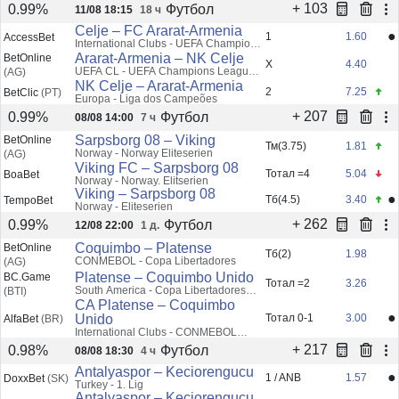
+ 103
Футбол
0.99%
11/08 18:15
18 ч
Celje – FC Ararat-Armenia
●
1
1.60
AccessBet
International Clubs - UEFA Champions
League, Qualification
Ararat-Armenia – NK Celje
BetOnline
X
4.40
UEFA CL - UEFA Champions League
(AG)
Qualifiers
NK Celje – Ararat-Armenia
2
7.25
BetClic
(PT)
Europa - Liga dos Campeões
+ 207
Футбол
0.99%
08/08 14:00
7 ч
Sarpsborg 08 – Viking
BetOnline
Тм(3.75)
1.81
Norway - Norway Eliteserien
(AG)
Viking FC – Sarpsborg 08
Тотал =4
5.04
BoaBet
Norway - Norway. Elitserien
Viking – Sarpsborg 08
●
Тб(4.5)
3.40
TempoBet
Norway - Eliteserien
+ 262
Футбол
0.99%
12/08 22:00
1 д.
Coquimbo – Platense
BetOnline
Тб(2)
1.98
CONMEBOL - Copa Libertadores
(AG)
Platense – Coquimbo Unido
BC.Game
Тотал =2
3.26
South America - Copa Libertadores
(BTI)
A9ZJ2X7R
CA Platense – Coquimbo
●
Unido
Тотал 0-1
3.00
AlfaBet
(BR)
International Clubs - CONMEBOL
Libertadores
+ 217
Футбол
0.98%
08/08 18:30
4 ч
Antalyaspor – Keciorengucu
●
1 / ANB
1.57
DoxxBet
(SK)
Turkey - 1. Lig
Antalyaspor – Keciorengucu