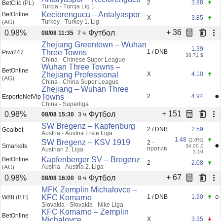
2
3.88
BetClic
(PL)
Turcja - Turcja Lig 1
Keciorengucu – Antalyaspor
BetOnline
X
3.85
Turkey - Turkey 1. Lig
(AG)
+ 36
Футбол
0.98%
08/08 11:35
7 ч
Zhejiang Greentown – Wuhan
1.39
Three Towns
1 / DNB
Piwi247
38.71 $
China - Chinese Super League
Wuhan Three Towns –
BetOnline
Zhejiang Professional
X
4.10
(AG)
China - China Super League
Zhejiang – Wuhan Three
●
Towns
2
4.94
EsporteNetVip
China - Superliga
+ 151
Футбол
0.98%
08/08 15:30
3 ч
SW Bregenz – Kapfenburg
2 / DNB
2.59
Goalbet
Austria - Austria Erste Liga
1.48
(2.0%)
SW Bregenz – KSV 1919
2
-
●
Smarkets
34.00 £
против
Austrian 2. Liga
3.10
Kapfenberger SV – Bregenz
BetOnline
2
2.08
Austria - Austria 2. Liga
(AG)
+ 67
Футбол
0.98%
08/08 16:00
8 ч
MFK Zemplin Michalovce –
○
KFC Komarno
1 / DNB
1.90
W88
(BTI)
Slovakia - Slovakia - Nike Liga
KFC Komarno – Zemplin
BetOnline
Michalovce
X
3.35